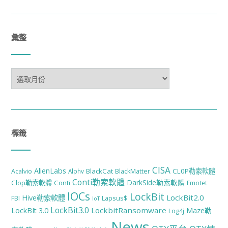
彙整
彙
整
標籤
CISA
AlienLabs
BlackCat
CL0P勒索軟體
Acalvio
Alphv
BlackMatter
Conti勒索軟體
DarkSide勒索軟體
Clop勒索軟體
Conti
Emotet
IOCs
LockBit
LockBit2.0
Hive勒索軟體
FBI
Lapsus$
IoT
LockBit3.0
LockbitRansomware
LockBIt 3.0
Maze勒
Log4j
News