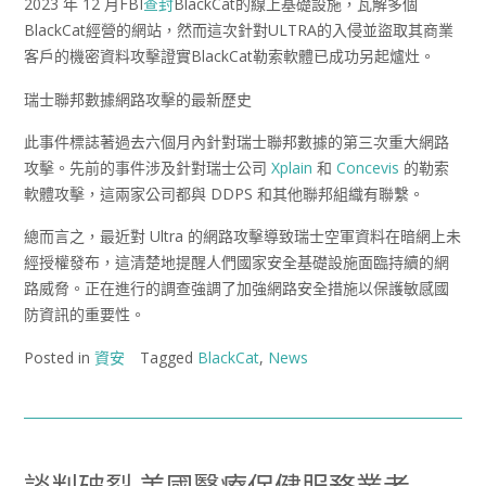
2023 年 12 月FBI
查封
BlackCat的線上基礎設施，瓦解多個
BlackCat經營的網站，然而這次針對ULTRA的入侵並盜取其商業
客戶的機密資料攻擊證實BlackCat勒索軟體已成功另起爐灶。
瑞士聯邦數據網路攻擊的最新歷史
此事件標誌著過去六個月內針對瑞士聯邦數據的第三次重大網路
攻擊。先前的事件涉及針對瑞士公司
Xplain
和
Concevis
的勒索
軟體攻擊，這兩家公司都與 DDPS 和其他聯邦組織有聯繫。
總而言之，最近對 Ultra 的網路攻擊導致瑞士空軍資料在暗網上未
經授權發布，這清楚地提醒人們國家安全基礎設施面臨持續的網
路威脅。正在進行的調查強調了加強網路安全措施以保護敏感國
防資訊的重要性。
Posted in
資安
Tagged
BlackCat
,
News