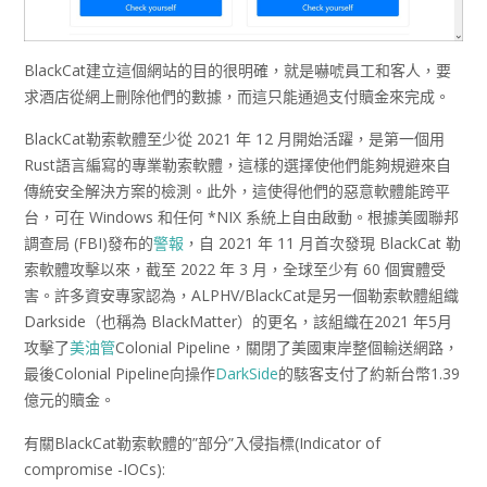
BlackCat建立這個網站的目的很明確，就是嚇唬員工和客人，要
求酒店從網上刪除他們的數據，而這只能通過支付贖金來完成。
BlackCat勒索軟體至少從 2021 年 12 月開始活躍，是第一個用
Rust語言編寫的專業勒索軟體，這樣的選擇使他們能夠規避來自
傳統安全解決方案的檢測。此外，這使得他們的惡意軟體能跨平
台，可在 Windows 和任何 *NIX 系統上自由啟動。根據美國聯邦
調查局 (FBI)發布的
警報
，自 2021 年 11 月首次發現 BlackCat 勒
索軟體攻擊以來，截至 2022 年 3 月，全球至少有 60 個實體受
害。許多資安專家認為，ALPHV/BlackCat是另一個勒索軟體組織
Darkside（也稱為 BlackMatter）的更名，該組織在2021 年5月
攻擊了
美油管
Colonial Pipeline，關閉了美國東岸整個輸送網路，
最後Colonial Pipeline向操作
DarkSide
的駭客支付了約新台幣1.39
億元的贖金。
有關BlackCat勒索軟體的”部分”入侵指標(Indicator of
compromise -IOCs):