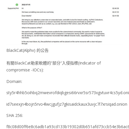
BlackCat(Alphv) 的公告
有關BlackCat勒索軟體的”部分”入侵指標(Indicator of
compromise -IOCs):
Domain:
sty5r4hhb5oihbq2mwevrofdiqbgesi66rvxr5sr573xgvtuvr4cs5yd.on
id7seexjn4bojn5rvo4lwcjgufjz7gkisaidckaux3uvjc7l7xrsiqad.onion
SHA 256:
f8c08d00ff6e8c6adb1a93cd133b19302d0b651afd73ccb54e3b6ac