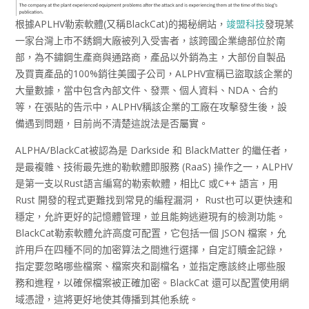
根據APLHV勒索軟體(又稱BlackCat)的揭秘網站，
竣盟科技
發現某
一家台灣上市不銹鋼大廠被列入受害者，該跨國企業總部位於南
部，為不鏽鋼生產商與通路商，產品以外銷為主，大部份自製品
及買賣產品的100%銷往美國子公司，ALPHV宣稱已盜取該企業的
大量數據，當中包含內部文件、發票、個人資料、NDA、合約
等，在張貼的告示中，ALPHV稱該企業的工廠在攻擊發生後，設
備遇到問題，目前尚不清楚這說法是否屬實。
ALPHA/BlackCat被認為是 Darkside 和 BlackMatter 的繼任者，
是最複雜、技術最先進的勒軟體即服務 (RaaS) 操作之一，ALPHV
是第一支以Rust語言編寫的勒索軟體，相比C 或C++ 語言，用
Rust 開發的程式更難找到常見的編程漏洞， Rust也可以更快速和
穩定，允許更好的記憶體管理，並且能夠逃避現有的檢測功能。
BlackCat勒索軟體允許高度可配置，它包括一個 JSON 檔案，允
許用戶在四種不同的加密算法之間進行選擇，自定訂贖金記錄，
指定要忽略哪些檔案、檔案夾和副檔名，並指定應該終止哪些服
務和進程，以確保檔案被正確加密。BlackCat 還可以配置使用網
域憑證，這將更好地使其傳播到其他系統。