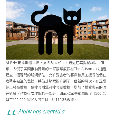
ALPHV 勒索軟體集團，又名BlackCat，最近在其揭秘網站上宣
布，入侵了美國俄勒岡州的一家豪華度假村The Allison，並通過
建立一個專門的明網網站，允許受害者的客戶和員工搜尋他們在
攻擊中被盜的數據，將敲詐勒索提升到了一個新的層次。在互聯
網上發布數據，使搜尋引擎可搜尋到數據，增加了對受害者的潛
在影響，作為這次攻擊的一部分，BlackCat聲稱竊取了 1500 名
員工和2,500 多客人的資料，約112GB數據。
Alphv has created a