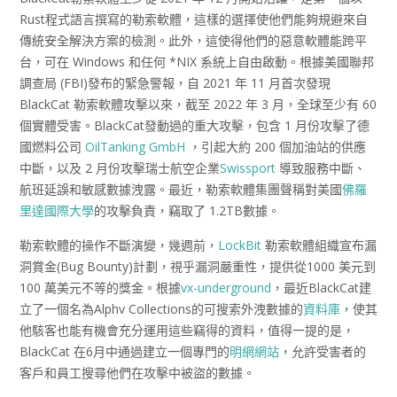
Rust程式語言撰寫的勒索軟體，這樣的選擇使他們能夠規避來自
傳統安全解決方案的檢測。此外，這使得他們的惡意軟體能跨平
台，可在 Windows 和任何 *NIX 系統上自由啟動。根據美國聯邦
調查局 (FBI)發布的緊急警報，自 2021 年 11 月首次發現
BlackCat 勒索軟體攻擊以來，截至 2022 年 3 月，全球至少有 60
個實體受害。BlackCat發動過的重大攻擊，包含 1 月份攻擊了德
國燃料公司
OilTanking GmbH
，引起大約 200 個加油站的供應
中斷，以及 2 月份攻擊瑞士航空企業
Swissport
導致服務中斷、
航班延誤和敏感數據洩露。最近，勒索軟體集團聲稱對美國
佛羅
里達國際大學
的攻擊負責，竊取了 1.2TB數據。
勒索軟體的操作不斷演變，幾週前，
LockBit
勒索軟體組織宣布漏
洞賞金(Bug Bounty)計劃，視乎漏洞嚴重性，提供從1000 美元到
100 萬美元不等的獎金。根據
vx-underground
，最近BlackCat建
立了一個名為Alphv Collections的可搜索外洩數據的
資料庫
，使其
他駭客也能有機會充分運用這些竊得的資料，值得一提的是，
BlackCat 在6月中通過建立一個專門的
明網網站
，允許受害者的
客戶和員工搜尋他們在攻擊中被盜的數據。