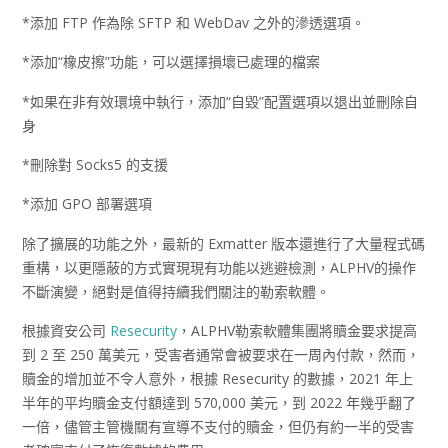
*添加 FTP 作為除 SFTP 和 WebDav 之外的滲透選項。
*添加“橡皮擦”功能，可以選擇損壞已處理的檔案
*如果在非有效環境中執行，添加“自毀”配置選項以退出並刪除自
身
*刪除對 Socks5 的支援
*添加 GPO 部署選項
除了擴展的功能之外，最新的 Exmatter 版本還進行了大量程式碼
重構，以更隱蔽的方式實現現有功能以逃避檢測，ALPHV的操作
不斷演變，絕對是值得持續我們關注的勒索軟體。
根據資安公司
Resecurity
，ALPHV勒索軟體集團將贖金要求提高
到 2 至 250 萬美元，受害者通常會被要求在一周內付款，然而，
贖金的增加並不令人意外，根據 Resecurity 的數據，2021 年上
半年的平均贖金支付額達到 570,000 美元，到 2022 年幾乎翻了
一倍，儘管主管機關有宣導不支付的贖金，但仍有約一半的受害