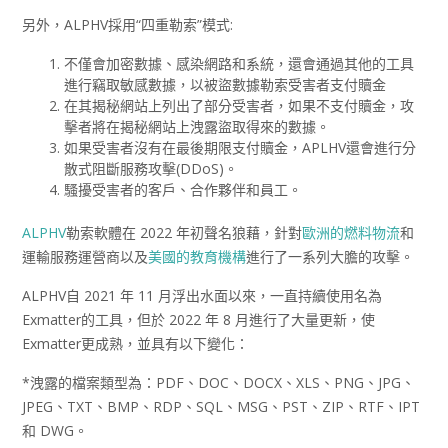
另外，ALPHV採用“四重勒索”模式:
不僅會加密數據、感染網路和系統，還會通過其他的工具
進行竊取敏感數據，以被盜數據勒索受害者支付贖金
在其揭秘網站上列出了部分受害者，如果不支付贖金，攻
擊者將在揭秘網站上洩露盜取得來的數據。
如果受害者沒有在最後期限支付贖金，APLHV還會進行分
散式阻斷服務攻擊(DDoS)。
騷擾受害者的客戶、合作夥伴和員工。
ALPHV
勒索軟體在 2022 年初聲名狼藉，針對
歐洲的燃料物流
和
運輸服務運營商以及
美國的教育機構
進行了一系列大膽的攻擊。
ALPHV自 2021 年 11 月浮出水面以來，一直持續使用名為
Exmatter的工具，但於 2022 年 8 月進行了大量更新，使
Exmatter更成熟，並具有以下變化：
*洩露的檔案類型為：PDF、DOC、DOCX、XLS、PNG、JPG、
JPEG、TXT、BMP、RDP、SQL、MSG、PST、ZIP、RTF、IPT
和 DWG。