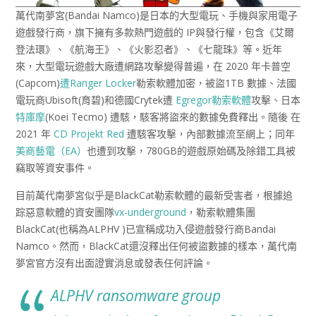
萬代南夢宮(Bandai Namco)是日本的大型電玩、手機與家用電子
遊戲發行商，旗下擁有多款熱門遊戲的 IP與發行權，包含《艾爾
登法環》、《航海王》、《火影忍者》、《七龍珠》等。近年
來，大型電玩遊戲大廠遭網路攻擊變得普遍，在 2020 年卡普空
(Capcom)
遭
Ranger Locker
勒索軟體加密，被盜1TB 數據、法國
電玩商Ubisoft(育碧)和德國Crytek遭
Egregor勒索軟體
攻擊、日本
特庫摩
(Koei Tecmo) 遭駭，駭客將盜來的數據免費釋出。隨後 在
2021 年
CD Projekt Red
遭駭客攻擊，內部數據流至網上；同年
美商藝電（EA）
也遭到攻擊，780GB的遊戲原始碼及除錯工具被
竊取等資安事件。
目前萬代南夢宮似乎是BlackCat勒索軟體的最新受害者，根據追
踪惡意軟體的資安團隊
vx-underground
，勒索軟體集團
BlackCat(也稱為ALPHV )已宣稱成功入侵遊戲發行商Bandai
Namco。然而，BlackCat還沒釋出任何被盜數據的樣本，萬代南
夢宮官方沒有出面證實消息或發表任何評論。
ALPHV ransomware group