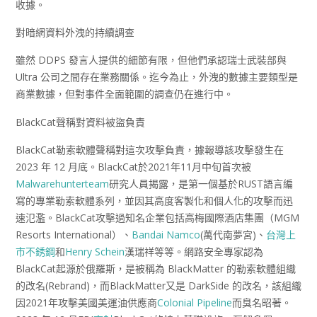
收據。
對暗網資料外洩的持續調查
雖然 DDPS 發言人提供的細節有限，但他們承認瑞士武裝部與
Ultra 公司之間存在業務關係。迄今為止，外洩的數據主要類型是
商業數據，但對事件全面範圍的調查仍在進行中。
BlackCat聲稱對資料被盜負責
BlackCat勒索軟體聲稱對這次攻擊負責，據報導該攻擊發生在
2023 年 12 月底。BlackCat於2021年11月中旬首次被
Malwarehunterteam
研究人員揭露，是第一個基於RUST語言編
寫的專業勒索軟體系列，並因其高度客製化和個人化的攻擊而迅
速氾濫。BlackCat攻擊過知名企業包括高梅國際酒店集團（MGM
Resorts International）、
Bandai Namco
(萬代南夢宮)、
台灣上
市不銹鋼
和
Henry Schein
漢瑞祥等等。網路安全專家認為
BlackCat起源於俄羅斯，是被稱為 BlackMatter 的勒索軟體組織
的改名(Rebrand)，而BlackMatter又是 DarkSide 的改名，該組織
因2021年攻擊美國美運油供應商
Colonial Pipeline
而臭名昭著。