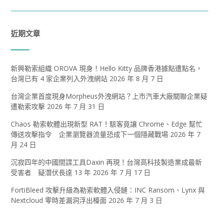
近期文章
新興勒索組織 OROVA 現身！Hello Kitty 品牌香港據點遭點名，
台灣已有 4 家企業列入外洩網站
2026 年 8 月 7 日
台灣企業首度現身Morpheus外洩網站？上市汽車大廠關聯企業疑
遭勒索攻擊
2026 年 7 月 31 日
Chaos 勒索軟體出現新型 RAT！駭客竟讓 Chrome、Edge 幫忙
傳送攻擊指令 企業瀏覽器流量恐成下一個隱藏戰場
2026 年 7
月 24 日
沉寂四年的中國間諜工具Daxin 再現！台灣高科技製造業成最新
受害者 疑潛伏長達 13 年
2026 年 7 月 17 日
FortiBleed 攻擊升級為勒索軟體入侵鏈：INC Ransom、Lynx 與
Nextcloud 零時差漏洞浮出檯面
2026 年 7 月 3 日