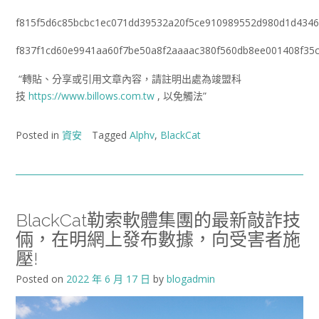
f815f5d6c85bcbc1ec071dd39532a20f5ce910989552d980d1d4346
f837f1cd60e9941aa60f7be50a8f2aaaac380f560db8ee001408f35
“轉貼、分享或引用文章內容，請註明出處為竣盟科
技
https://www.billows.com.tw
, 以免觸法”
Posted in
資安
Tagged
Alphv
,
BlackCat
BlackCat勒索軟體集團的最新敲詐技
倆，在明網上發布數據，向受害者施
壓!
Posted on
2022 年 6 月 17 日
by
blogadmin