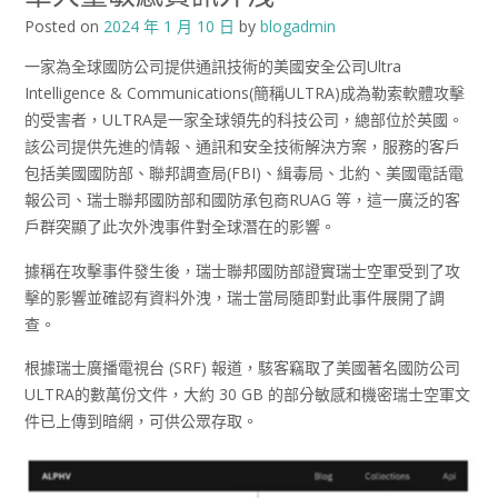
Posted on
2024 年 1 月 10 日
by
blogadmin
一家為全球國防公司提供通訊技術的美國安全公司Ultra
Intelligence & Communications(簡稱ULTRA)成為勒索軟體攻擊
的受害者，ULTRA是一家全球領先的科技公司，總部位於英國。
該公司提供先進的情報、通訊和安全技術解決方案，服務的客戶
包括美國國防部、聯邦調查局(FBI)、緝毒局、北約、美國電話電
報公司、瑞士聯邦國防部和國防承包商RUAG 等，這一廣泛的客
戶群突顯了此次外洩事件對全球潛在的影響。
據稱在攻擊事件發生後，瑞士聯邦國防部證實瑞士空軍受到了攻
擊的影響並確認有資料外洩，瑞士當局隨即對此事件展開了調
查。
根據瑞士廣播電視台 (SRF) 報道，駭客竊取了美國著名國防公司
ULTRA的數萬份文件，大約 30 GB 的部分敏感和機密瑞士空軍文
件已上傳到暗網，可供公眾存取。