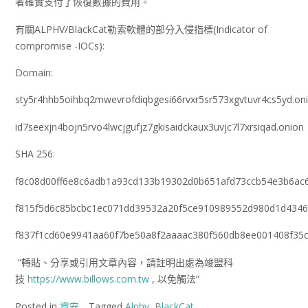
者確實支付了恢復數據的費用。
有關ALPHV/BlackCat勒索軟體的部分入侵指標(Indicator of
compromise -IOCs):
Domain:
sty5r4hhb5oihbq2mwevrofdiqbgesi66rvxr5sr573xgvtuvr4cs5yd.on
id7seexjn4bojn5rvo4lwcjgufjz7gkisaidckaux3uvjc7l7xrsiqad.onion
SHA 256:
f8c08d00ff6e8c6adb1a93cd133b19302d0b651afd73ccb54e3b6ac
f815f5d6c85bcbc1ec071dd39532a20f5ce910989552d980d1d4346
f837f1cd60e9941aa60f7be50a8f2aaaac380f560db8ee001408f35
“轉貼、分享或引用文章內容，請註明出處為竣盟科
技
https://www.billows.com.tw
, 以免觸法”
Posted in
資安
Tagged
Alphv
,
BlackCat