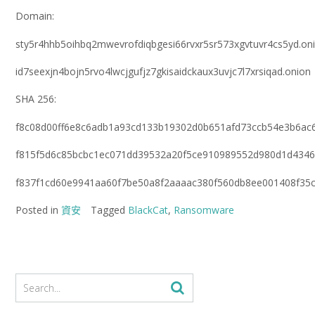
Domain:
sty5r4hhb5oihbq2mwevrofdiqbgesi66rvxr5sr573xgvtuvr4cs5yd.on
id7seexjn4bojn5rvo4lwcjgufjz7gkisaidckaux3uvjc7l7xrsiqad.onion
SHA 256:
f8c08d00ff6e8c6adb1a93cd133b19302d0b651afd73ccb54e3b6ac
f815f5d6c85bcbc1ec071dd39532a20f5ce910989552d980d1d4346
f837f1cd60e9941aa60f7be50a8f2aaaac380f560db8ee001408f35
Posted in
資安
Tagged
BlackCat
,
Ransomware