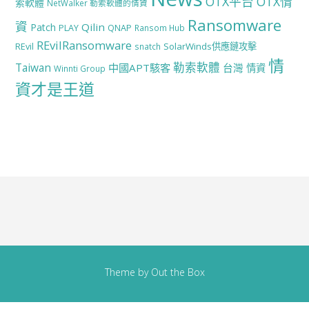
OTX平台
OTX情
索軟體
NetWalker 勒索軟體的情資
Ransomware
資
Qilin
Patch
PLAY
QNAP
Ransom Hub
REvilRansomware
SolarWinds供應鏈攻擊
REvil
snatch
情
勒索軟體
Taiwan
中國APT駭客
台灣
情資
Winnti Group
資才是王道
Theme by
Out the Box