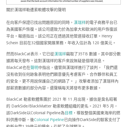
關於漢瑞祥勒遭索軟體攻擊的聲明
在向客戶保證已找出問題原因的同時，
漢瑞祥
的電子商務平台已
為美國客戶恢復。該公司還致力於為加拿大和歐洲的用戶恢復該
平台。報道指出，該公司正在透過其他管道接收訂單。Henry
Schein 目前在32個國家開展業務，年收入估計為 120 億美元。
然而BlackCat表示，它已從
漢瑞祥
竊取了35TB 數據，其中部分數
據將每天發布。這對漢瑞祥的客戶來說無疑是個壞消息。
BlackCat也在
聲明
中指出，儘管與漢瑞祥進行了談判，「我們還
沒有收到任何跡象表明他們願意優先考慮客戶、合作夥伴和員工
的安全，更不用說保護自己的網路了。 」攻擊者添加了漢瑞祥內
部薪資數據的部分內容，還聲稱每天將發布更多數據。
BlackCat 勒索軟體集團於 2021 年 11 月出現，據信是臭名昭著
的 DarkSide/BlackMatter 勒索軟體組織的更名。2021 年5 月，
該DarkSide以Colonial Pipeline為
目標
，導致整個美國東海岸的燃
料供應中斷，後
Colonial Pipeline
已向操作DarkSide的駭客支付了
約新台幣1.39億元的贖金，引起了全球關注。