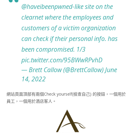
@haveibeenpwned
-like site on the
clearnet where the employees and
customers of a victim organization
can check if their personal info. has
been compromised. 1/3
pic.twitter.com/95BWwRPvhD
— Brett Callow (@BrettCallow)
June
14, 2022
網站頁面頂部有兩個Check yourself(檢查自己) 的按鈕，一個用於
員工，一個用於酒店客人。