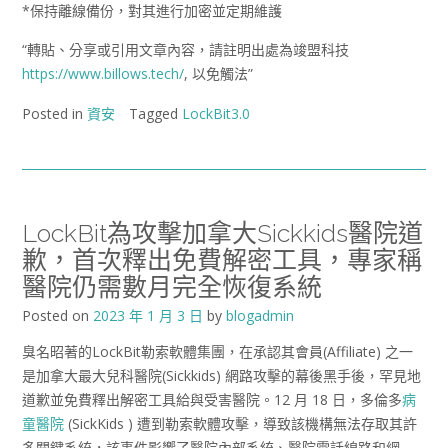
*保持離線備份，對其進行加密並定期維護
“轉貼、分享或引用文章內容，請註明出處為竣盟科技
https://www.billows.tech/
, 以免觸法”
Posted in
資安
Tagged
LockBit3.0
LockBit為攻擊加拿大Sickkids醫院道
歉，首次釋出免費解密工具，專家稱
醫院仍需數月完全恢復系統
Posted on
2023 年 1 月 3 日
by
blogadmin
臭名昭著的LockBit勒索軟體集團，在承認其會員(Affiliate) 之一
是加拿大最大兒科醫院(Sickkids) 網路攻擊的幕後黑手後，罕見地
道歉並免費釋出解密工具給與受害醫院。12 月 18 日，多倫多
病
童醫院
(SickKids ) 遭到勒索軟體攻擊，導致該機構無法存取其許
多關鍵系統，該事件影響了醫院內部系統、醫院電話線路和網