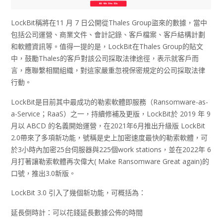
LockBit稱將在11 月 7 日公開從Thales Group盜來的數據，當中
包括公司運營、商業文件、會計記錄、客戶檔案、客戶結構計劃
和軟體資訊等。值得一提的是，LockBit在Thales Group的貼文
中，鼓勵Thales的客戶對該公司採取法律途徑，表示就客戶而
言，應聯繫相關組織，對這家嚴重忽視保密規定的公司採取法律
行動。
LockBit是目前其中最成功的勒索軟體即服務（Ransomware-as-
a-Service；RaaS）之一，持續修補及更版，LockBit於 2019 年 9
月以 ABCD 的名義開始運營，在2021年6月推出升級版 LockBit
2.0帶來了多項新功能，號稱是史上加密速度最快的勒索軟體，可
於3小時內加密25台伺服器與225個work stations，並在2022年 6
月打著讓勒索軟體再次偉大( Make Ransomware Great again)的
口號，推出3.0新版。
LockBit 3.0 引入了幾個新功能，可概括為：
延長倒時計：可以花錢延長數據公佈的時間