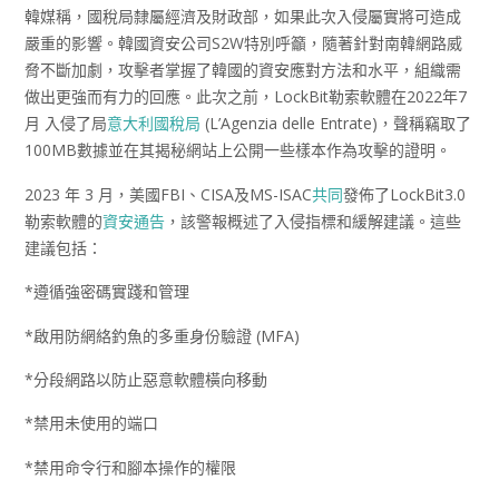
韓媒稱，國稅局隸屬經濟及財政部，如果此次入侵屬實將可造成
嚴重的影響。韓國資安公司S2W特別呼籲，隨著針對南韓網路威
脅不斷加劇，攻擊者掌握了韓國的資安應對方法和水平，組織需
做出更強而有力的回應。此次之前，LockBit勒索軟體在2022年7
月 入侵了局
意大利國稅局
(L’Agenzia delle Entrate)，聲稱竊取了
100MB數據並在其揭秘網站上公開一些樣本作為攻擊的證明。
2023 年 3 月，美國FBI、CISA及MS-ISAC
共同
發佈了LockBit3.0
勒索軟體的
資安通告
，該警報概述了入侵指標和緩解建議。這些
建議包括：
*遵循強密碼實踐和管理
*啟用防網絡釣魚的多重身份驗證 (MFA)
*分段網路以防止惡意軟體橫向移動
*禁用未使用的端口
*禁用命令行和腳本操作的權限