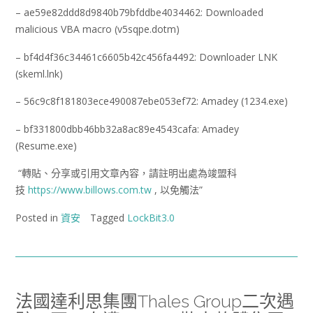
– ae59e82ddd8d9840b79bfddbe4034462: Downloaded
malicious VBA macro (v5sqpe.dotm)
– bf4d4f36c34461c6605b42c456fa4492: Downloader LNK
(skeml.lnk)
– 56c9c8f181803ece490087ebe053ef72: Amadey (1234.exe)
– bf331800dbb46bb32a8ac89e4543cafa: Amadey
(Resume.exe)
“轉貼、分享或引用文章內容，請註明出處為竣盟科
技
https://www.billows.com.tw
, 以免觸法”
Posted in
資安
Tagged
LockBit3.0
法國達利思集團Thales Group二次遇