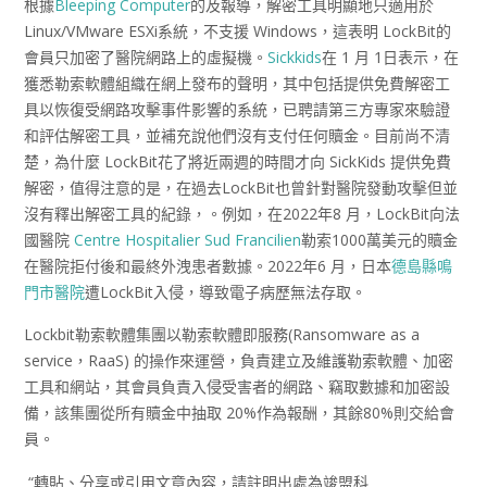
根據
Bleeping Computer
的及報導，解密工具明顯地只適用於
Linux/VMware ESXi系統，不支援 Windows，這表明 LockBit的
會員只加密了醫院網路上的虛擬機。
Sickkids
在 1 月 1日表示，在
獲悉勒索軟體組織在網上發布的聲明，其中包括提供免費解密工
具以恢復受網路攻擊事件影響的系統，已聘請第三方專家來驗證
和評估解密工具，並補充說他們沒有支付任何贖金。目前尚不清
楚，為什麼 LockBit花了將近兩週的時間才向 SickKids 提供免費
解密，值得注意的是，在過去LockBit也曾針對醫院發動攻擊但並
沒有釋出解密工具的紀錄，。例如，在2022年8 月，LockBit向法
國醫院
Centre Hospitalier Sud Francilien
勒索1000萬美元的贖金
在醫院拒付後和最終外洩患者數據。2022年6 月，日本
德島縣鳴
門市醫院
遭LockBit入侵，導致電子病歷無法存取。
Lockbit勒索軟體集團以勒索軟體即服務(Ransomware as a
service，RaaS) 的操作來運營，負責建立及維護勒索軟體、加密
工具和網站，其會員負責入侵受害者的網路、竊取數據和加密設
備，該集團從所有贖金中抽取 20%作為報酬，其餘80%則交給會
員。
“轉貼、分享或引用文章內容，請註明出處為竣盟科