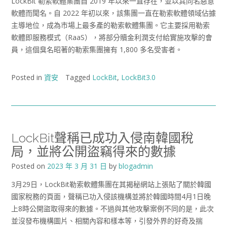
LockBit 勒索軟體集團自 2019 年以來一直存在，並以其同名惡意
軟體而聞名。自 2022 年初以來，該集團一直在勒索軟體領域佔據
主導地位，成為市場上最多產的勒索軟體集團。它主要採用勒索
軟體即服務模式（RaaS），將部分贖金利潤支付給實施攻擊的會
員，這個臭名昭著的勒索集團擁有 1,800 多名受害者。
Posted in
資安
Tagged
LockBit
,
LockBit3.0
LockBit聲稱已成功入侵南韓國稅
局，並將公開盜竊得來的數據
Posted on
2023 年 3 月 31 日
by
blogadmin
3月29日，LockBit勒索軟體集團在其揭秘網站上張貼了關於韓國
國家稅務的頁面，聲稱已功入侵該機構並將於韓國時間4月1日晚
上8時公開盜取得來的數據。不過與其他攻擊案例不同的是，此次
並沒發布機構圖片、相關內容和樣本等，引發外界的好奇及揣