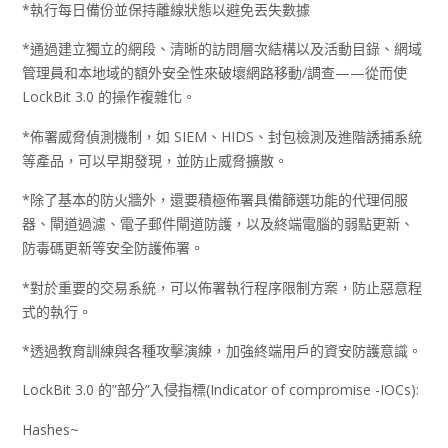
*執行每日備份並保持離線狀態以避免丟失數據
*通過建立獨立的網段、清晰的訪問層次結構以及活動目錄、網域
管理員和本地域的額外安全性來破壞網路移動/調查——從而使
LockBit 3.0 的操作複雜化。
*佈署威脅偵測機制，如 SIEM、HIDS、封包檢測及進階誘捕系統
等產品，可以早期發現，並防止威脅擴散。
*除了基本的防火牆外，還要積極佈署具備篩選功能的代理伺服
器、閘道過濾、電子郵件閘道防護，以及終端電腦的弱點更新、
防毒碼更新等安全防護佈署。
*對於重要的交易系統，可以佈署執行程序限制方案，防止惡意程
式的執行。
*透過教育訓練與各種攻擊演練，加強終端用戶的資安防護意識。
LockBit 3.0 的”部分”入侵指標(Indicator of compromise -IOCs):
Hashes~