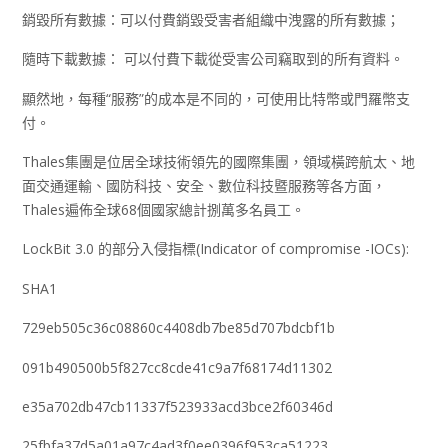
銷毀所有數據：可以付費銷毀受害者組織中洩露的所有數據；
隨時下載數據： 可以付費下載從受害公司竊取到的所有資料。
顯然地，每種“服務”的成本是不同的，可使用比特幣或門羅幣支
付。
Thales集團是位居全球技術領先的國際集團，領域橫跨航太、地
面交通運輸、國防科技、安全、數位科技暨服務等各方面，
Thales遍佈全球68個國家總計捌萬多名員工。
LockBit 3.0 的部分入侵指標(Indicator of compromise -IOCs):
SHA1
729eb505c36c08860c4408db7be85d707bdcbf1b
091b490500b5f827cc8cde41c9a7f68174d11302
e35a702db47cb11337f523933acd3bce2f60346d
25fbfa37d5a01a97c4ad3f0ee0396f953ca51223