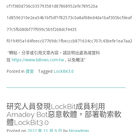
cf1f380d736c035793581d87868952efe789520a
1d8596310e2ea54b1bf5df1f82573c0a8af68ed4da1baf305bcfdeaf
77c5fb080bf77f099c5b5f268dcf4435
f019495a1d4feecc07769dc1fbecccb871634cc707c43befe1ea7aa
“轉貼、分享或引用文章內容，請註明出處為竣盟科
技
https://www.billows.com.tw
, 以免觸法”
Posted in
資安
Tagged
LockBit3.0
研究人員發現LockBit成員利用
Amadey Bot惡意軟體，部署勒索軟
體LockBit3.0
Posted on
2022 年 11 月 9 日
by
blogadmin