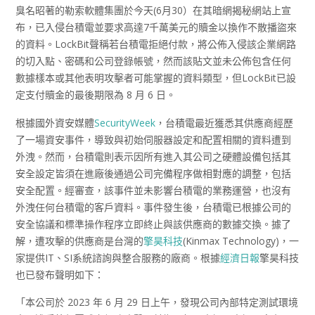
臭名昭著的勒索軟體集團於今天(6月30）在其暗網揭秘網站上宣
布，已入侵台積電並要求高達7千萬美元的贖金以換作不散播盜來
的資料。LockBit聲稱若台積電拒絕付款，將公佈入侵該企業網路
的切入點、密碼和公司登錄帳號，然而該貼文並未公佈包含任何
數據樣本或其他表明攻擊者可能掌握的資料類型，但LockBit已設
定支付贖金的最後期限為 8 月 6 日。
根據國外資安媒體
SecurityWeek
，台積電最近獲悉其供應商經歷
了一場資安事件，導致與初始伺服器設定和配置相關的資料遭到
外洩。然而，台積電則表示因所有進入其公司之硬體設備包括其
安全設定皆須在進廠後通過公司完備程序做相對應的調整，包括
安全配置。經審查，該事件並未影響台積電的業務運營，也沒有
外洩任何台積電的客戶資料。事件發生後，台積電已根據公司的
安全協議和標準操作程序立即終止與該供應商的數據交換。據了
解，遭攻擊的供應商是台灣的
擎昊科技
(Kinmax Technology)，一
家提供IT、SI系統諮詢與整合服務的廠商。根據
經濟日報
擎昊科技
也已發布聲明如下：
「本公司於 2023 年 6 月 29 日上午，發現公司內部特定測試環境