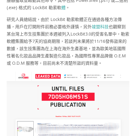
服器獲取並啟動其他命令，其中包括 PowerShell (.ps1) 或二進制
(.exe) 格式的 LockBit 勒索軟
體
。
研究人員總結說，由於 LockBit 勒索軟體正在通過各種方法傳
播，用戶在打開附件前務必要格外謹慎，另外
竣盟科技
也觀察到
某台灣上市生技集團於本週被列入LockBit3.0的受害名單中，勒索
軟體集團給予7天的協商期限，若談判未果將於11/16發佈盜來的
數據，該生技集團為在上海在海外生產基地，並為歐美地區國際
性著名化妝品品牌生產製造化妝品，為國際性專業品牌做 O.E.M
或 O.D.M 服務等，目前尚未不淸楚所盜的資料量。