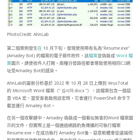
PhotoCredit: AhnLab
第二個案例發生
在
10 月下旬，發現使用帶有名為“Resume.exe”
(Amadey Bot) 的檔案的電子郵件附件，該
檔案
並偽裝成
Word
檔
案
圖示，誘使收件人打開，兩種分發路徑都會導致使用相同C2網
址受Amadey Bot的感染。
AhnLab的最新分析基於 2022 年 10 月 28 日上傳到 VirusTotal
的 Microsoft Word 檔案（“ 심시아.docx ”），該檔案包含一個惡
意 VBA 宏，當受害者啟用該宏時，它會運行 PowerShell 命令下
載並運行 Amadey Bot。
在另一個攻擊鏈中，Amadey 偽裝成一個看似無害的Word 檔案圖
示的文件，但實際上是一個通過網路釣魚傳播的可執行檔案
Resume.exe。在成功執行 Amadey Bot後，惡意軟體會從遠端伺