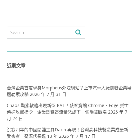
近期文章
台灣企業首度現身Morpheus外洩網站？上市汽車大廠關聯企業疑
遭勒索攻擊
2026 年 7 月 31 日
Chaos 勒索軟體出現新型 RAT！駭客竟讓 Chrome、Edge 幫忙
傳送攻擊指令 企業瀏覽器流量恐成下一個隱藏戰場
2026 年 7
月 24 日
沉寂四年的中國間諜工具Daxin 再現！台灣高科技製造業成最新
受害者 疑潛伏長達 13 年
2026 年 7 月 17 日