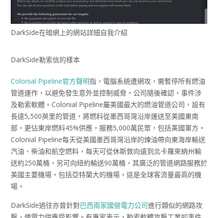
DarkSide在暗網上的網站詳細自我介紹
DarkSide勒索信的樣本
Colonial Pipeline官方聲明
指，電腦系統遭網攻，需暫停所有燃油
管道運作，以避免發生意外並控制威脅。公司隨後確認，事件涉
及勒索軟體。Colonial Pipeline屬美國最大的燃油管道公司，設有
長達5,500英里的管道，將燃料從墨西哥灣沿岸運送至美國東南
部，更佔東岸燃料45%供應，服務5,000萬民眾，包括美國軍方。
Colonial Pipeline每天從美國墨西哥灣沿岸的煉油帶向東海岸輸送
汽油、柴油和航空燃料，每天可從休斯敦向遠到北卡羅來納州輸
送約250萬桶，另可向紐約輸送90萬桶，其廣泛的管道網路服務於
美國主要機場，包括亞特蘭大的機場，這是全球客流量最高的機
場。
DarkSide過往亦曾針對
巴西兩家國營電力公司
進行類似的網路攻
擊，使電力供應受影響。有專家表示，勒索軟體攻擊工業的事件