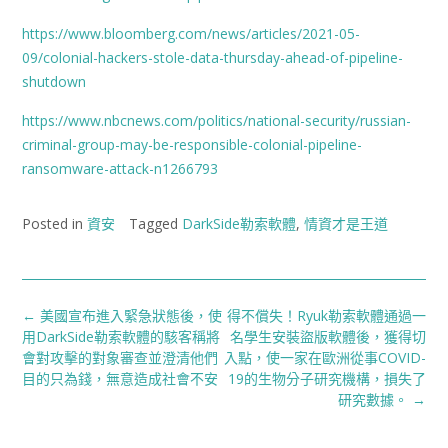
https://www.bloomberg.com/news/articles/2021-05-
09/colonial-hackers-stole-data-thursday-ahead-of-pipeline-
shutdown
https://www.nbcnews.com/politics/national-security/russian-
criminal-group-may-be-responsible-colonial-pipeline-
ransomware-attack-n1266793
Posted in
資安
Tagged
DarkSide勒索軟體
,
情資才是王道
Post
←
美國宣布進入緊急狀態後，使
得不償失！Ryuk勒索軟體通過一
navigation
用DarkSide勒索軟體的駭客稱將
名學生安裝盜版軟體後，獲得切
會對攻擊的對象審查並澄清他們
入點，使一家在歐洲從事COVID-
目的只為錢，無意造成社會不安
19的生物分子研究機構，損失了
研究數據。
→