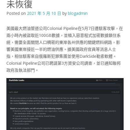
未恢復
Posted on
2021 年 5 月 10 日
by
blogadmin
美國最大燃油管道公司Colonial Pipeline在5月7日遭駭客攻擊，在
兩小時內被盜取近100GB數據，並植入惡意程式加密數據鎖住系
統，需要全面關閉人口稠密的東岸各州供應的關鍵燃料網路，影
響美國東岸接近一半的燃油供應。據美國政府官員等消息人士
指，相信駭客來自俄羅斯犯罪集團並使用DarkSide勒索軟體。
Colonial Pipeline公司已聘請第3方資安公司調查，並已通知聯邦
政府及執法部門。