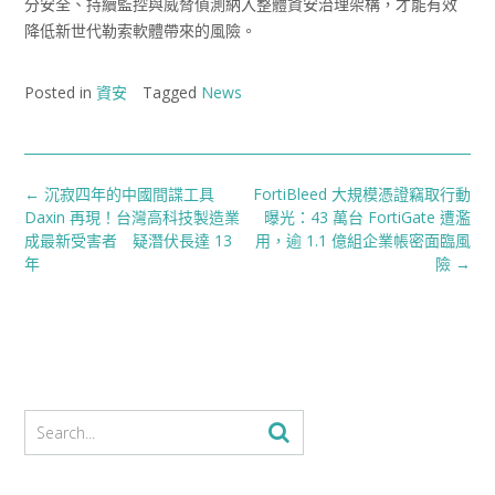
分安全、持續監控與威脅偵測納入整體資安治理架構，才能有效
降低新世代勒索軟體帶來的風險。
Posted in
資安
Tagged
News
Post
←
沉寂四年的中國間諜工具
FortiBleed 大規模憑證竊取行動
navigation
Daxin 再現！台灣高科技製造業
曝光：43 萬台 FortiGate 遭濫
成最新受害者 疑潛伏長達 13
用，逾 1.1 億組企業帳密面臨風
年
險
→