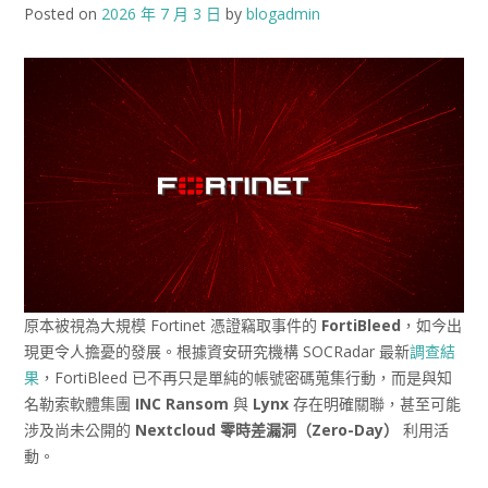
Posted on
2026 年 7 月 3 日
by
blogadmin
原本被視為大規模 Fortinet 憑證竊取事件的
FortiBleed
，如今出
現更令人擔憂的發展。根據資安研究機構 SOCRadar 最新
調查結
果
，FortiBleed 已不再只是單純的帳號密碼蒐集行動，而是與知
名勒索軟體集團
INC Ransom
與
Lynx
存在明確關聯，甚至可能
涉及尚未公開的
Nextcloud
零時差漏洞（Zero-Day
）
利用活
動。