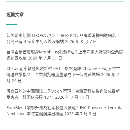
近期文章
新興勒索組織 OROVA 現身！Hello Kitty 品牌香港據點遭點名，
台灣已有 4 家企業列入外洩網站
2026 年 8 月 7 日
台灣企業首度現身Morpheus外洩網站？上市汽車大廠關聯企業疑
遭勒索攻擊
2026 年 7 月 31 日
Chaos 勒索軟體出現新型 RAT！駭客竟讓 Chrome、Edge 幫忙
傳送攻擊指令 企業瀏覽器流量恐成下一個隱藏戰場
2026 年 7
月 24 日
沉寂四年的中國間諜工具Daxin 再現！台灣高科技製造業成最新
受害者 疑潛伏長達 13 年
2026 年 7 月 17 日
FortiBleed 攻擊升級為勒索軟體入侵鏈：INC Ransom、Lynx 與
Nextcloud 零時差漏洞浮出檯面
2026 年 7 月 3 日