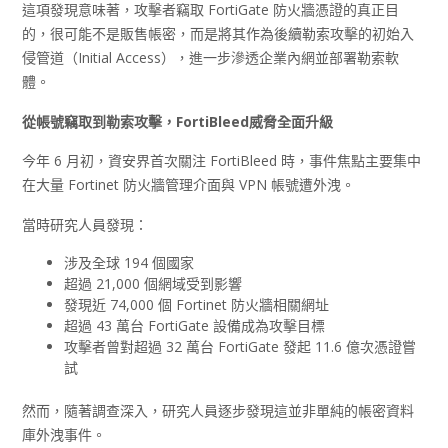
這項發現意味著，攻擊者竊取 FortiGate 防火牆憑證的真正目
的，很可能不是販售帳密，而是將其作為後續勒索攻擊的初始入
侵管道（Initial Access），進一步滲透企業內網並部署勒索軟
體。
從帳號竊取到勒索攻擊，FortiBleed
威脅全面升級
今年 6 月初，資安界首次關注 FortiBleed 時，事件焦點主要集中
在大量 Fortinet 防火牆管理介面與 VPN 帳號遭外洩。
當時研究人員發現：
涉及全球 194 個國家
超過 21,000 個網域受到影響
發現近 74,000 個 Fortinet 防火牆相關網址
超過 43 萬台 FortiGate 設備成為攻擊目標
攻擊者曾對超過 32 萬台 FortiGate 發起 11.6 億次憑證嘗
試
然而，隨著調查深入，研究人員逐步發現這並非單純的帳密資料
庫外洩事件。