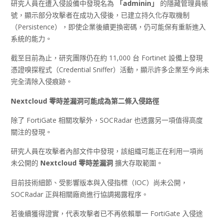
研究人員在遭入侵設備中發現名為
「adminin
」
的隱藏管理員帳
號，顯示部分攻擊者在成功入侵後，已建立持久化存取機制
（Persistence），即使企業後續更換密碼，仍可能保有重新進入
系統的能力。
截至目前為止，研究團隊仍在約 11,000 台 Fortinet 設備上發現
憑證嗅探程式（Credential Sniffer）活動，顯示許多企業至今尚未
完全清除入侵痕跡。
Nextcloud
零時差漏洞可能成為第二條入侵路徑
除了 FortiGate 相關攻擊外，SOCRadar 也透露另一項值得高度
關注的發現。
研究人員在攻擊者內部文件中發現，該組織可能正在利用一項尚
未公開的
Nextcloud
零時差漏洞
擴大存取範圍。
目前技術細節、受影響版本與入侵指標（IOC）尚未公開，
SOCRadar 正與相關廠商進行協調揭露程序。
若後續獲得證實，代表攻擊者已不再依賴單一 FortiGate 入侵途