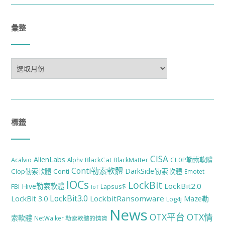
彙整
彙
整
標籤
CISA
AlienLabs
BlackCat
CL0P勒索軟體
Acalvio
Alphv
BlackMatter
Conti勒索軟體
DarkSide勒索軟體
Clop勒索軟體
Conti
Emotet
IOCs
LockBit
LockBit2.0
Hive勒索軟體
FBI
Lapsus$
IoT
LockBit3.0
LockbitRansomware
LockBIt 3.0
Maze勒
Log4j
News
OTX平台
OTX情
索軟體
NetWalker 勒索軟體的情資