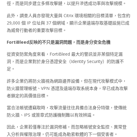
徑，而是同步建立多條攻擊鏈，以提升滲透成功率與攻擊規模。
此外，調查人員亦發現大量與 Citrix 環境相關的目標清單，包含約
29,000 個 IP 位址與 37 個網域，顯示企業遠端存取基礎設施已成
為威脅行動者的重要攻擊目標。
FortiBleed
反映的不只是漏洞問題，而是身分安全危機
從資安防禦角度來看，FortiBleed 最大的警訊並非某個特定漏
洞，而是企業對於身分憑證安全（Identity Security）的防護不
足。
許多企業仍將防火牆視為網路邊界設備，但在現代攻擊模式中，
防火牆管理帳號、VPN 憑證及遠端存取系統本身，早已成為攻擊
者鎖定的高價值目標。
當合法帳號遭竊取時，攻擊流量往往具備合法身分特徵，使傳統
防火牆、IPS 或簽章式防護機制難以有效辨識。
因此，企業若僅專注於漏洞修補，而忽略帳號安全監控、異常登
入分析與權限治理，仍可能成為勒索軟體的下一個受害者。