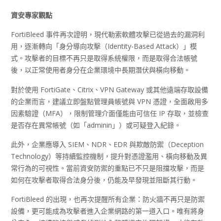
資安專家觀點
FortiBleed 事件再次證明，現代勒索軟體攻擊已從過去的漏洞利
用，逐漸轉向「身分導向攻擊（Identity-Based Attack）」模
式。攻擊者的目標不再只是取得系統權限，而是取得合法帳號
後，以正常使用者身分在企業環境中長期潛伏與橫向移動。
對於使用 FortiGate、Citrix、VPN Gateway 或其他遠端存取設備
的企業而言，建議立即盤點管理員帳號與 VPN 憑證，全面啟用多
因素驗證（MFA），限制管理介面僅能由可信任 IP 存取，並檢查
是否存在異常帳號（如「adminin」）或可疑登入紀錄。
此外，企業應導入 SIEM、NDR、EDR 與欺敵防禦（Deception
Technology）等持續監控機制，提升對憑證濫用、橫向移動及異
常行為的可視性。當前資安防禦的重點已不只是阻擋攻擊，而是
如何在攻擊者取得合法身分後，仍能及早發現並阻斷其行動。
FortiBleed 的出現，也再次提醒所有企業：防火牆不再只是防禦
設備，更可能成為攻擊者進入企業網路的第一道入口。唯有將身