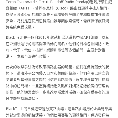
Temp.Overboard、Circuit Panda和Radio Panda的進階持續性威
脅組織（APT），曾經在思科（Cisco）路由器韌體中植入後門，
以侵入跨國公司的網路系統。這項警告呼籲企業和機構加強網路
安全，特別是在使用思科路由器等類似設備時，需謹慎保護其網
路系統免受攻擊。
BlackTech是一個自2010年起就相當活躍的中國APT組織，以其
在亞洲所進行的網路間諜活動而聞名，他們的目標包括國防、政
府、電子、電信、技術、媒體和電信等多個部門，主要針對香
港、日本和台灣進行攻擊。
此次的攻擊手法為修改思科路由器的韌體，使其在保持潛伏的狀
態下，從海外子公司侵入日本和美國的總部。他們利用已建立的
受害者與其他實體之間的可信任網路關係，逐步增強其在目標網
路中的訪問權。一旦獲得初始進入點和對網路邊緣設備的管理訪
問權，他們通常會進一步修改以隱藏其活動，確保在受害者的環
境中能夠持續潛伏。
BlackTech的目標通常是分支路由器，這些路由器用於企業總部與
外部辦事處的網路連接，他們使用客製的韌體後門，通過發送特