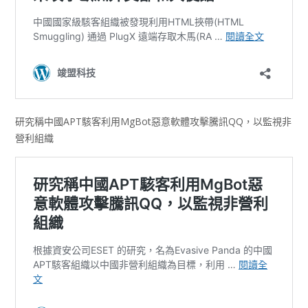
研究稱中國APT駭客利用MgBot惡意軟體攻擊騰訊QQ，以監視非
營利組織