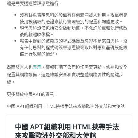
體是需要透過管理憑證進行。
沒有跡象表明思科的設備有任何漏洞被人利用。攻擊者是
使用被竊取的憑證來執行管理級別的配置和韌體更改。
現代思科設備包括安全啟動功能，不允許加載和執行修改
後的軟體映像檔。
報告中提到的被竊取的程式碼簽章憑證不是來自思科，沒
有任何思科的程式碼簽章憑證被竊取以對思科基礎設施設
備進行攻擊的情況。
然而發言人也
表示
，警報強調了公司​​迫切需要更新、修補和安全
配置其網路設備，這是維護安全和實現整體網路彈性的關鍵步
驟。
更多關於中國APT的資訊：
中國 APT組織利用 HTML挾帶手法來攻擊歐洲外交部和大使館