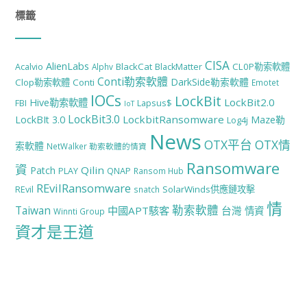
標籤
CISA
AlienLabs
BlackCat
CL0P勒索軟體
Acalvio
Alphv
BlackMatter
Conti勒索軟體
DarkSide勒索軟體
Clop勒索軟體
Conti
Emotet
IOCs
LockBit
LockBit2.0
Hive勒索軟體
FBI
Lapsus$
IoT
LockBit3.0
LockbitRansomware
LockBIt 3.0
Maze勒
Log4j
News
OTX平台
OTX情
索軟體
NetWalker 勒索軟體的情資
Ransomware
資
Qilin
Patch
PLAY
QNAP
Ransom Hub
REvilRansomware
SolarWinds供應鏈攻擊
REvil
snatch
情
勒索軟體
Taiwan
中國APT駭客
台灣
情資
Winnti Group
資才是王道