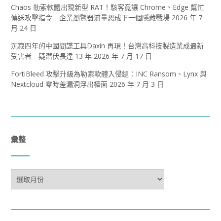
Chaos 勒索軟體出現新型 RAT！駭客竟讓 Chrome、Edge 幫忙
傳送攻擊指令 企業瀏覽器流量恐成下一個隱藏戰場
2026 年 7
月 24 日
沉寂四年的中國間諜工具Daxin 再現！台灣高科技製造業成最新
受害者 疑潛伏長達 13 年
2026 年 7 月 17 日
FortiBleed 攻擊升級為勒索軟體入侵鏈：INC Ransom、Lynx 與
Nextcloud 零時差漏洞浮出檯面
2026 年 7 月 3 日
彙整
彙
整