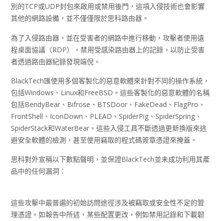
別的TCP或UDP封包來啟用或禁用後門，這項入侵技術也會影響
其他的網路設備，並不僅僅限於思科路由器。
為了入侵路由器，並在受害者的網路中進行移動，攻擊者使用遠
程桌面協議（RDP），禁用受感染路由器上的記錄，以防止受害
者透過路由器紀錄發現端倪。
BlackTech匯使用多個客製化的惡意軟體來針對不同的操作系統，
包括Windows、Linux和FreeBSD。這些客製化的惡意軟體的名稱
包括BendyBear、Bifrose、BTSDoor、FakeDead、FlagPro、
FrontShell、IconDown、PLEAD、SpiderPig、SpiderSpring、
SpiderStack和WaterBear。這些入侵工具不斷透過更新換版來逃
避安全軟體的檢測，甚至使用竊取的程式碼簽章憑證來掩蓋。
思科對外宣稱以下數點聲明，並保證BlackTech並未成功利用其產
品中的任何漏洞：
這些攻擊中最普遍的初始訪問途徑涉及被竊取或安全性不足的管
理憑證。如報告中所述，某些配置更改，例如禁用記錄和下載韌