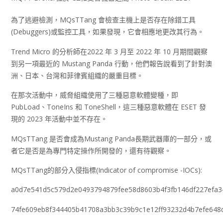
為了逃避檢測，MQsTTang 會檢查主機上是否存在除錯工具
(Debuggers)或監控工具，如果發現，它會相應地更改其行為。
Trend Micro 的分析師在2022 年 3 月至 2022 年 10 月期間觀察
到另一項最近的 Mustang Panda 行動，他們報告說看到了針對澳
洲、日本、台灣和菲律賓組織的嚴重目標。
在那次活動中，威脅組織使用了三種惡意軟體變種，即
PubLoad、ToneIns 和 ToneShell，這三種惡意軟體在 ESET 發
現的 2023 年活動中並不存在。
MQsTTang 是否會成為Mustang Panda長期武器庫的一部分，或
者它是否是為專門特定操作所開發的，還有待觀察。
MQsTTang的部分入侵指標(Indicator of compromise -IOCs):
a0d7e541d5c579d2e0493794879fee58d8603b4f3fb146df227efa3
74fe609eb8f344405b41708a3bb3c39b9c1e12ff93232d4b7efe648