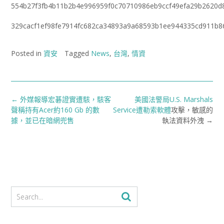
554b27f3fb4b11b2b4e996959f0c70710986eb9ccf49efa29b2620d
329cacf1ef98fe7914fc682ca34893a9a68593b1ee944335cd911b8
Posted in
資安
Tagged
News
,
台灣
,
情資
Post
←
外媒報導宏碁證實遭駭，駭客
美國法警局U.S. Marshals
navigation
聲稱持有Acer約160 Gb 的數
Service遭勒索軟
體
攻擊，敏感的
據，並已在暗網兜售
執法資料外洩
→