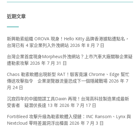
近期文章
新興勒索組織 OROVA 現身！Hello Kitty 品牌香港據點遭點名，
台灣已有 4 家企業列入外洩網站
2026 年 8 月 7 日
台灣企業首度現身Morpheus外洩網站？上市汽車大廠關聯企業疑
遭勒索攻擊
2026 年 7 月 31 日
Chaos 勒索軟體出現新型 RAT！駭客竟讓 Chrome、Edge 幫忙
傳送攻擊指令 企業瀏覽器流量恐成下一個隱藏戰場
2026 年 7
月 24 日
沉寂四年的中國間諜工具Daxin 再現！台灣高科技製造業成最新
受害者 疑潛伏長達 13 年
2026 年 7 月 17 日
FortiBleed 攻擊升級為勒索軟體入侵鏈：INC Ransom、Lynx 與
Nextcloud 零時差漏洞浮出檯面
2026 年 7 月 3 日