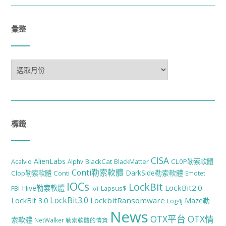
彙整
彙
整
標籤
CISA
AlienLabs
BlackCat
CL0P勒索軟體
Acalvio
Alphv
BlackMatter
Conti勒索軟體
DarkSide勒索軟體
Clop勒索軟體
Conti
Emotet
IOCs
LockBit
LockBit2.0
Hive勒索軟體
FBI
Lapsus$
IoT
LockBit3.0
LockbitRansomware
LockBIt 3.0
Maze勒
Log4j
News
OTX平台
OTX情
索軟體
NetWalker 勒索軟體的情資