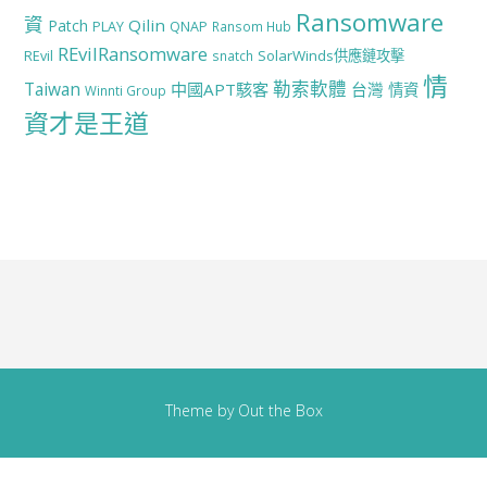
Ransomware
資
Qilin
Patch
PLAY
QNAP
Ransom Hub
REvilRansomware
SolarWinds供應鏈攻擊
REvil
snatch
情
勒索軟體
Taiwan
中國APT駭客
台灣
情資
Winnti Group
資才是王道
Theme by
Out the Box