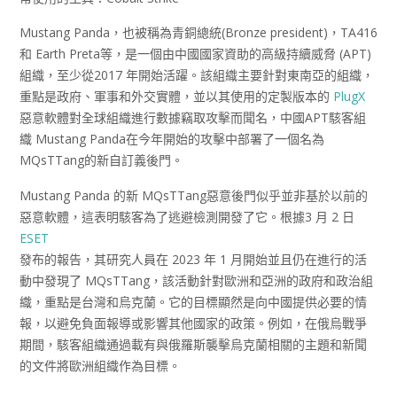
Mustang Panda，也被稱為青銅總統(Bronze president)，TA416
和 Earth Preta等，是一個由中國國家資助的高級持續威脅 (APT)
組織，至少從2017 年開始活躍。該組織主要針對東南亞的組織，
重點是政府、軍事和外交實體，並以其使用的定製版本的
PlugX
惡意軟體對全球組織進行數據竊取攻擊而聞名，中國APT駭客組
織 Mustang Panda在今年開始的攻擊中部署了一個名為
MQsTTang的新自訂義後門。
Mustang Panda 的新 MQsTTang惡意後門似乎並非基於以前的
惡意軟體，這表明駭客為了逃避檢測開發了它。根據3 月 2 日
ESET
發布的報告，其研究人員在 2023 年 1 月開始並且仍在進行的活
動中發現了 MQsTTang，該活動針對歐洲和亞洲的政府和政治組
織，重點是台灣和烏克蘭。它的目標顯然是向中國提供必要的情
報，以避免負面報導或影響其他國家的政策。例如，在俄烏戰爭
期間，駭客組織通過載有與俄羅斯襲擊烏克蘭相關的主題和新聞
的文件將歐洲組織作為目標。