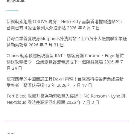
近期文章
新興勒索組織 OROVA 現身！Hello Kitty 品牌香港據點遭點名，
台灣已有 4 家企業列入外洩網站
2026 年 8 月 7 日
台灣企業首度現身Morpheus外洩網站？上市汽車大廠關聯企業疑
遭勒索攻擊
2026 年 7 月 31 日
Chaos 勒索軟體出現新型 RAT！駭客竟讓 Chrome、Edge 幫忙
傳送攻擊指令 企業瀏覽器流量恐成下一個隱藏戰場
2026 年 7
月 24 日
沉寂四年的中國間諜工具Daxin 再現！台灣高科技製造業成最新
受害者 疑潛伏長達 13 年
2026 年 7 月 17 日
FortiBleed 攻擊升級為勒索軟體入侵鏈：INC Ransom、Lynx 與
Nextcloud 零時差漏洞浮出檯面
2026 年 7 月 3 日