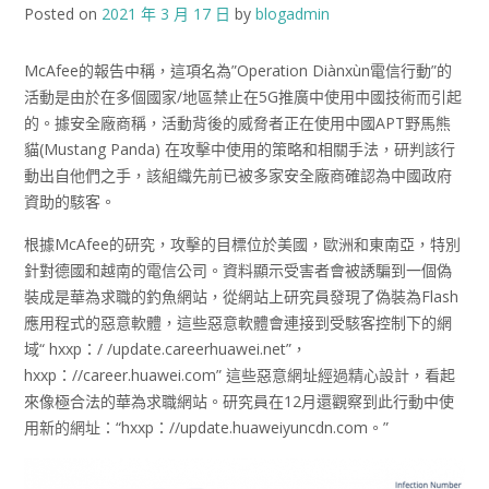
Posted on
2021 年 3 月 17 日
by
blogadmin
McAfee的報告中稱，這項名為”Operation Diànxùn電信行動”的
活動是由於在多個國家/地區禁止在5G推廣中使用中國技術而引起
的。據安全廠商稱，活動背後的威脅者正在使用中國APT野馬熊
貓(Mustang Panda) 在攻擊中使用的策略和相關手法，研判該行
動出自他們之手，該組織先前已被多家安全廠商確認為中國政府
資助的駭客。
根據McAfee的研究，攻擊的目標位於美國，歐洲和東南亞，特別
針對德國和越南的電信公司。資料顯示受害者會被誘騙到一個偽
裝成是華為求職的釣魚網站，從網站上研究員發現了偽裝為Flash
應用程式的惡意軟體，這些惡意軟體會連接到受駭客控制下的網
域“ hxxp：/ /update.careerhuawei.net”，
hxxp：//career.huawei.com” 這些惡意網址經過精心設計，看起
來像極合法的華為求職網站。研究員在12月還觀察到此行動中使
用新的網址：“hxxp：//update.huaweiyuncdn.com。”