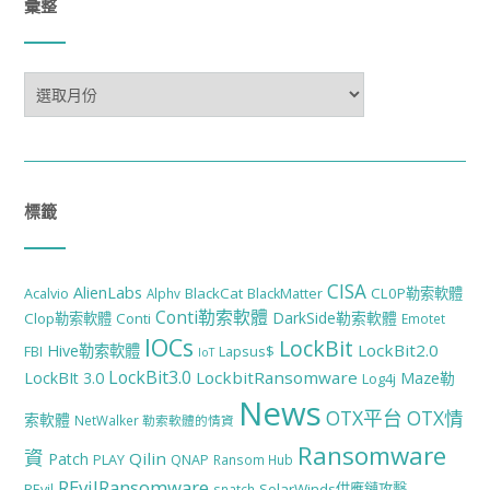
彙整
彙
整
標籤
CISA
AlienLabs
BlackCat
CL0P勒索軟體
Acalvio
Alphv
BlackMatter
Conti勒索軟體
DarkSide勒索軟體
Clop勒索軟體
Conti
Emotet
IOCs
LockBit
LockBit2.0
Hive勒索軟體
FBI
Lapsus$
IoT
LockBit3.0
LockbitRansomware
LockBIt 3.0
Maze勒
Log4j
News
OTX平台
OTX情
索軟體
NetWalker 勒索軟體的情資
Ransomware
資
Qilin
Patch
PLAY
QNAP
Ransom Hub
REvilRansomware
SolarWinds供應鏈攻擊
REvil
snatch