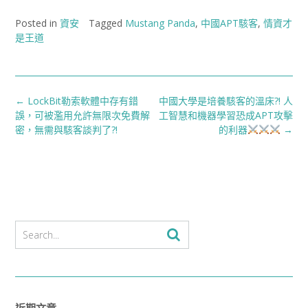
Posted in
資安
Tagged
Mustang Panda
,
中國APT駭客
,
情資才
是王道
Post
←
LockBit勒索軟體中存有錯
中國大學是培養駭客的溫床?! 人
navigation
誤，可被濫用允許無限次免費解
工智慧和機器學習恐成APT攻擊
密，無需與駭客談判了?!
的利器
→