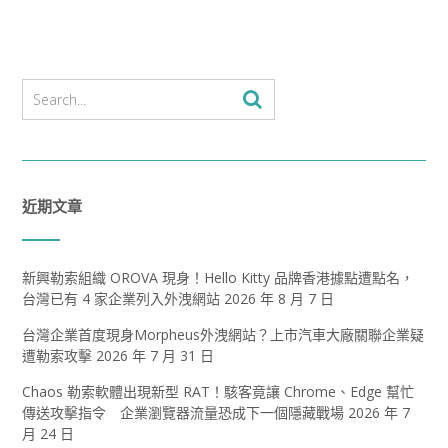
近期文章
新興勒索組織 OROVA 現身！Hello Kitty 品牌香港據點遭點名，
台灣已有 4 家企業列入外洩網站
2026 年 8 月 7 日
台灣企業首度現身Morpheus外洩網站？上市汽車大廠關聯企業疑
遭勒索攻擊
2026 年 7 月 31 日
Chaos 勒索軟體出現新型 RAT！駭客竟讓 Chrome、Edge 幫忙
傳送攻擊指令 企業瀏覽器流量恐成下一個隱藏戰場
2026 年 7
月 24 日