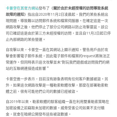
卡普空在其官方網站
發布了《
關於由於未經授權的訪問導致系統
故障的通知
》指出自2020年11月2日凌晨起，我們的某些系統出
現問題，導致難以訪問郵件系統和檔案伺服器。在確定這是一次
網路攻擊之後，他們停止了部分公司網路以防止攻擊蔓延。該公
司已確認這是由於第三方未經授權的訪問，並且自11月2日起已停
止內部網路的某些營運。
自攻擊以來，卡普空一直在其網站上顯示通知，警告用戶由於攻
擊會影響電子郵件系統，因此電子郵件和檔案的request將無法正
常運作。但同時表示這次攻擊並未“對玩我們遊戲或訪問我們的網
站的互聯網連接造成影響＂
卡普空進一步表示，目前沒有跡象表明有任何客戶數據被盜。另
外，如果這次網路攻擊是一種勒索軟體攻擊，那麼在部署勒索軟
體之前，很有可能他們公司的數據已經被盜。
自2019年以來，勒索軟體的駭客組織一直在利用雙重勒索策略在
加密設備之前竊取未加密的數據。威脅受害公司如果不支付贖
金，就會在暗網公開發布這些被盜數據。