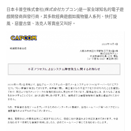
日本卡普空株式會社(
株式会社
カプコン)是一家全球知名的電子遊
戲開發商與發行商，其多款經典遊戲如魔物獵人系列、快打旋
風、惡靈古堡、洛克人等賣座又叫好。