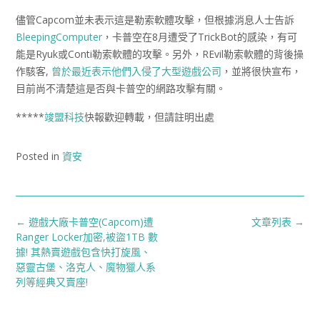
儘管Capcom並未表示這是勒索軟體攻擊，但根據消息人士告訴
BleepingComputer
，卡普空在8月遭受了TrickBot的感染，有可
能是Ryuk或Conti勒索軟體的攻擊。另外，REvil勒索軟體的背後操
作駭客,
曾於最近表示他們入侵了大型遊戲公司
，並將很快宣布，
目前尚不清楚這是否與卡普空的網路攻擊有關。
*****
竣盟科技
快報歡迎轉載，但請註明出處
Posted in
資安
Post
←
遊戲大廠卡普空(Capcom)遭
文章列表
→
navigation
Ranger Locker加密,被盜1TB 數
據! 其熱賣遊戲包含快打旋風、
惡靈古堡、洛克人、魔物獵人系
列等經典又賣座!