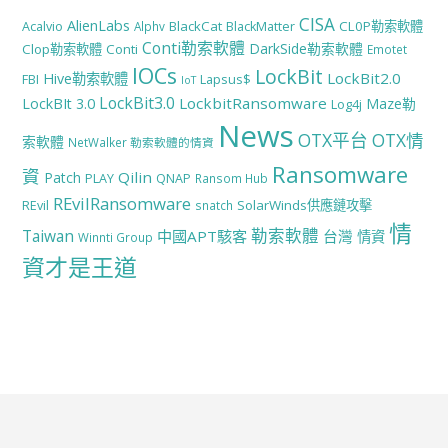
CISA
AlienLabs
BlackCat
CL0P勒索軟體
Acalvio
Alphv
BlackMatter
Conti勒索軟體
DarkSide勒索軟體
Clop勒索軟體
Conti
Emotet
IOCs
LockBit
LockBit2.0
Hive勒索軟體
FBI
Lapsus$
IoT
LockBit3.0
LockbitRansomware
LockBIt 3.0
Maze勒
Log4j
News
OTX平台
OTX情
索軟體
NetWalker 勒索軟體的情資
Ransomware
資
Qilin
Patch
PLAY
QNAP
Ransom Hub
REvilRansomware
SolarWinds供應鏈攻擊
REvil
snatch
情
勒索軟體
Taiwan
中國APT駭客
台灣
情資
Winnti Group
資才是王道