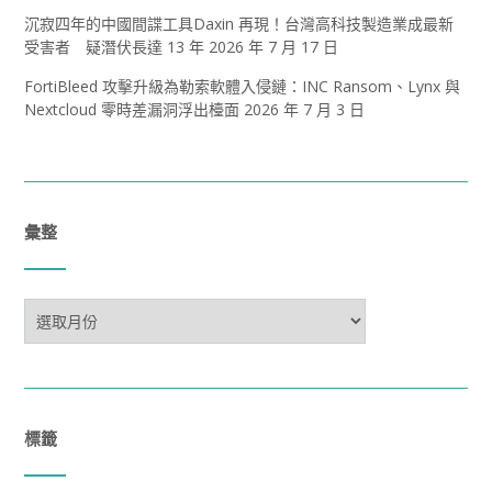
沉寂四年的中國間諜工具Daxin 再現！台灣高科技製造業成最新
受害者 疑潛伏長達 13 年
2026 年 7 月 17 日
FortiBleed 攻擊升級為勒索軟體入侵鏈：INC Ransom、Lynx 與
Nextcloud 零時差漏洞浮出檯面
2026 年 7 月 3 日
彙整
彙
整
標籤