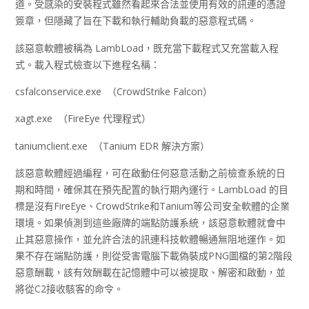
道。受感染的安裝程式雖然看起來合法並使用有效的訊連的憑證
簽章，但隱藏了旨在下載和執行輔助負載的惡意程式碼。
該惡意軟體被稱為 LambLoad，既充當下載程式又充當載入程
式。載入程式檢查以下進程名稱：
csfalconservice.exe （CrowdStrike Falcon）
xagt.exe （FireEye 代理程式）
taniumclient.exe （Tanium EDR 解決方案）
該惡意軟體經過編程，可在啟動任何惡意活動之前檢查系統的日
期和時間，確保其在預先配置的執行期內運行。LambLoad 的目
標是沒有FireEye、CrowdStrike和Tanium等公司安全軟體的企業
環境。如果偵測到這些廠牌的端點防護系統，該惡意軟體就會中
止其惡意操作，並允許合法的訊連科技軟體暢通無阻地運作。如
果不存在端點防護，則從受害電腦下載偽裝成PNG圖檔的第2階段
惡意酬載，該有效酬載在記憶體中可以被提取、解密和啟動，並
將從C2接收駭客的命令。