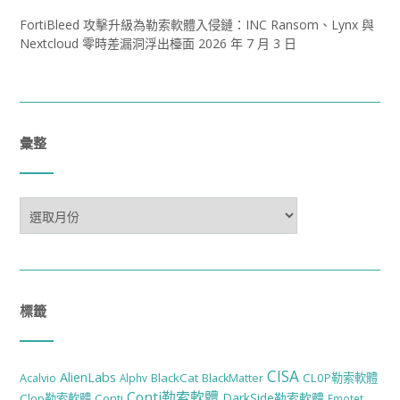
FortiBleed 攻擊升級為勒索軟體入侵鏈：INC Ransom、Lynx 與
Nextcloud 零時差漏洞浮出檯面
2026 年 7 月 3 日
彙整
彙
整
標籤
CISA
AlienLabs
BlackCat
CL0P勒索軟體
Acalvio
Alphv
BlackMatter
Conti勒索軟體
DarkSide勒索軟體
Clop勒索軟體
Conti
Emotet