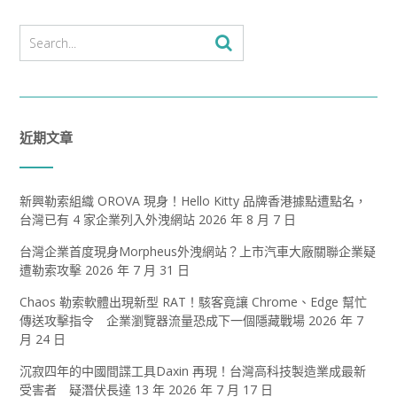
近期文章
新興勒索組織 OROVA 現身！Hello Kitty 品牌香港據點遭點名，
台灣已有 4 家企業列入外洩網站
2026 年 8 月 7 日
台灣企業首度現身Morpheus外洩網站？上市汽車大廠關聯企業疑
遭勒索攻擊
2026 年 7 月 31 日
Chaos 勒索軟體出現新型 RAT！駭客竟讓 Chrome、Edge 幫忙
傳送攻擊指令 企業瀏覽器流量恐成下一個隱藏戰場
2026 年 7
月 24 日
沉寂四年的中國間諜工具Daxin 再現！台灣高科技製造業成最新
受害者 疑潛伏長達 13 年
2026 年 7 月 17 日