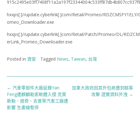
915c2495e03ff7408f11a2a197f23344004c533ff87db4b807cc937f
hxxps[:]//update.cyberlink[.]com/Retail/Promeo/RDZCMSFY1ELY/
omeo_Downloader.exe
hxxps[:]//update.cyberlink[.]com/Retail/Patch/Promeo/DL/RDZC
erLink_Promeo_Downloader.exe
Posted in
資安
Tagged
News
,
Taiwan
,
台灣
Post
←
汽車零部件大廠延鋒Yan
加拿大政府因其外包商遭到駭客
navigation
Feng遭麒麟勒索軟體入侵 克萊
攻擊 證實資料外洩
→
斯勒、道奇、吉普等汽車工廠遭
影響 生產線暫停