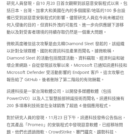
研究人員發現，自10 月20 日首次觀察到該惡意安裝程式以來，包
括日本、台灣、加拿大和美國在內的多個國家/地區的100 多台設
備已受到該惡意安裝程式的影響。儘管研究人員迄今尚未確認任
何入侵後的目的，但資料外洩的可能性、進一步向供應鏈下游移
動以及對受害者環境的持續存取仍然是一個重大問題。
微軟高度確信這次攻擊是由北韓Diamond Sleet 發起的，該組織
以針對全球媒體、國防和資訊科技產業而聞名。據微軟稱，
Diamond Sleet 的活動包括間諜活動、資料竊取、經濟利益和破
壞企業網路。自從發現該攻擊以來，Microsoft 已通知訊連科技和
Microsoft Defender 受活動影響的 Endpoint 客戶。這次攻擊也
報告給了 GitHub，後者刪除了第二階段的有效酬載。
訊連科技是一家台灣軟體公司，以開發多媒體軟體（包括
PowerDVD）以及人工智慧臉部辨識技術而聞名。訊連科技擁有
200 多項專利技術並在全球銷售了超過 4 億個應用程式。
對於研究人員的發現，11月23 日下午，訊連科技發佈公告指出，
在其產品「Promeo」的安裝程式中發現惡意軟體，已經移除問
題，他們也透過微軟、CrowdStrike、賽門鐵克、趨勢科技、