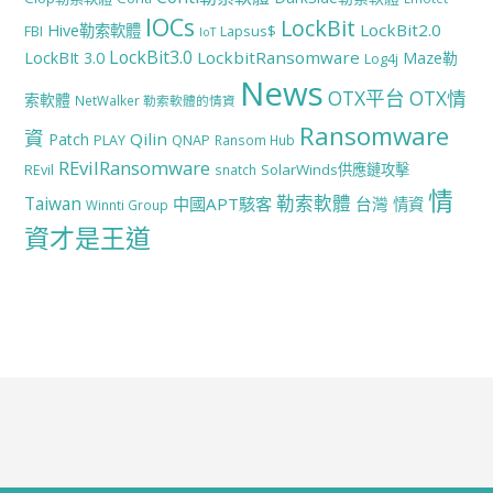
IOCs
LockBit
LockBit2.0
Hive勒索軟體
FBI
Lapsus$
IoT
LockBit3.0
LockbitRansomware
LockBIt 3.0
Maze勒
Log4j
News
OTX平台
OTX情
索軟體
NetWalker 勒索軟體的情資
Ransomware
資
Qilin
Patch
PLAY
QNAP
Ransom Hub
REvilRansomware
SolarWinds供應鏈攻擊
REvil
snatch
情
勒索軟體
Taiwan
中國APT駭客
台灣
情資
Winnti Group
資才是王道