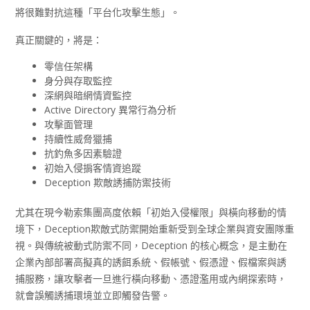
將很難對抗這種「平台化攻擊生態」。
真正關鍵的，將是：
零信任架構
身分與存取監控
深網與暗網情資監控
Active Directory 異常行為分析
攻擊面管理
持續性威脅獵捕
抗釣魚多因素驗證
初始入侵掮客情資追蹤
Deception 欺敵誘捕防禦技術
尤其在現今勒索集團高度依賴「初始入侵權限」與橫向移動的情
境下，Deception欺敵式防禦開始重新受到全球企業與資安團隊重
視。與傳統被動式防禦不同，Deception 的核心概念，是主動在
企業內部部署高擬真的誘餌系統、假帳號、假憑證、假檔案與誘
捕服務，讓攻擊者一旦進行橫向移動、憑證濫用或內網探索時，
就會誤觸誘捕環境並立即觸發告警。