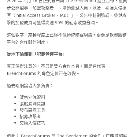
2026 年 5 月 16 日正式宣布與 The Gentlemen 建立合作，並同
步公開招募「加盟攻擊者」、滲透測試人員，以及「初始入侵掮
客（Initial Access Broker，IAB）」。公告中特別強調，參與攻
擊的加盟成員可獲得高達 90% 的勒索收益分潤。
這個數字，某種程度上已經不像傳統駭客組織，更像是軟體服務
平台的合作夥伴制度。
從地下論壇到「犯罪營運平台」
真正值得注意的，不只是雙方合作本身，而是這代表
BreachForums 的角色定位正在改變。
過去暗網論壇大多負責：
販售外洩資料
張貼漏洞資訊
發布惡意工具
招募攻擊者
交換入侵技巧
但此次 BreachForums 與 The Gentlemen 的合作，已明顯超越