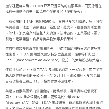
從某種程度來看，TITAN 已不只是單純的勒索集團，而更像是在
進行一場結合資安、輿論與企業形象的「認知作戰」。
目前公開的 TITAN 洩密網站顯示，其聲稱受害組織約九家，分布
橫跨美國、法國、突尼西亞、新加坡、義大利、墨西哥與斯里蘭
卡等地，涉及產業則涵蓋人力資源、法律顧問、工業電腦、電子
製造、建築開發、食品零售與物流等多個領域。
雖然整體規模仍屬早期擴張階段，但從攻擊範圍與受害產業多樣
性來看，TITAN 顯然並未鎖定特定垂直產業，而更接近典型
RaaS（Ransomware-as-a-Service）模式下的大規模擴散策略。
值得注意的是，根據 TITAN 洩密網站資料，一家台灣上市工業電
腦大廠位於美國的子公司，已於 5 月 11 日遭公開列入受害名單，
目前攻擊者已釋出 115 份檔案作為外洩樣本。
與過去勒索集團偏向公開合約、財務報表、客戶資料或個資不
同，TITAN 此次公開的內容，更聚焦於企業 Active
Directory（AD）架構、LDAP 查詢結果、群組權限與內網主機資
訊，並進一步透過 AI 風格敘事，將這些技術性資料重新包裝成所