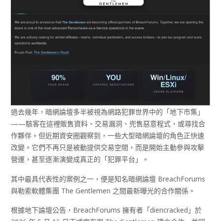
過去幾年，暗網論壇多半被視為網路犯罪世界中的「地下市集」
——駭客在這裡販售資料、交易漏洞、兜售惡意程式，或尋找合
作夥伴。但近期資安圈觀察到，一些大型暗網論壇的角色正快速
改變。它們不再只是被動提供交易空間，而是開始主動參與攻擊
營運，甚至逐漸演變成真正的「犯罪平台」。
其中最具代表性的案例之一，便是知名暗網論壇 BreachForums
與勒索軟體集團 The Gentlemen 之間最新曝光的合作關係。
根據地下論壇公告，BreachForums 擁有者「diencracked」於