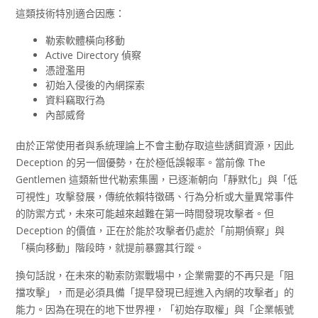
這類技術特別適合因應：
勒索軟體橫向移動
Active Directory 偵察
憑證濫用
初始入侵後的內網探索
資料竊取行為
內部威脅
由於正常使用者與系統理論上不會主動存取這些誘餌資源，因此
Deception 的另一個優勢，在於極低誤報率。當前像 The
Gentlemen 這類新世代勒索集團，已逐漸朝向「靜默化」與「低
可視性」攻擊發展，傳統依賴特徵碼、行為分析或大量異常事件
的防禦方式，未來可能越來越難在第一時間發現攻擊者。但
Deception 的價值，正在於能於攻擊者仍處於「前期偵察」與
「橫向移動」階段時，就提前暴露其行蹤。
換句話說，在未來的勒索防禦戰場中，企業需要的不再只是「阻
擋攻擊」，而是必須具備「提早發現已經進入內網的攻擊者」的
能力。因為在現在的地下世界裡，「初始存取權」與「企業帳號