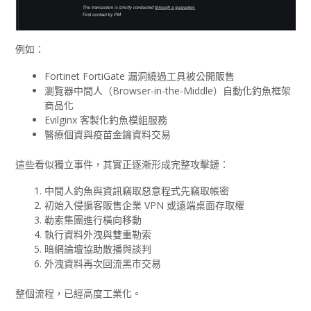
例如：
Fortinet FortiGate 漏洞繞過工具被公開販售
瀏覽器中間人（Browser-in-the-Middle）自動化釣魚框架
商品化
Evilginx 客製化釣魚模組服務
醫療個資與疫苗金鑰資料交易
這些看似獨立事件，其實正逐漸形成完整攻擊鏈：
中間人釣魚與資訊竊取惡意程式先竊取帳密
初始入侵掮客販售企業 VPN 或遠端桌面存取權
勒索集團進行橫向移動
執行資料外洩與雙重勒索
暗網論壇協助散播與談判
外洩資料再次回流黑市交易
整個流程，已經高度工業化。