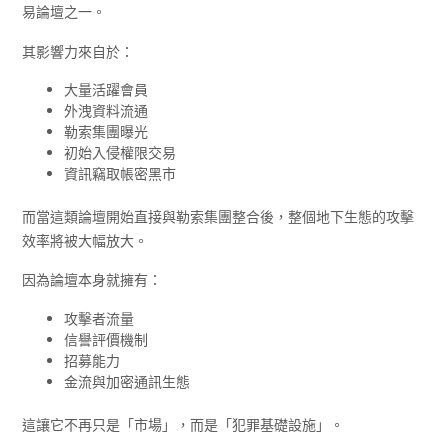
易論壇之一。
其影響力來自於：
大量活躍會員
外洩資料流通
勒索集團曝光
初始入侵權限交易
資訊竊取帳密黑市
而當這類論壇開始直接與勒索集團整合後，整個地下生態的攻擊
效率將被大幅放大。
因為論壇本身就擁有：
攻擊者流量
信譽評價機制
招募能力
金流與加密通訊生態
這讓它不再只是「市場」，而是「犯罪基礎設施」。