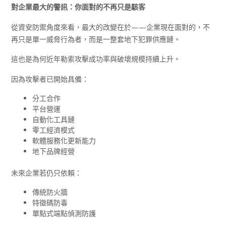
對企業最大的警訊：你面對的不再只是駭客
從資安防禦角度來看，最大的改變在於——企業現在面對的，不
再只是單一威脅行為者，而是一整套地下犯罪供應鏈。
這也是為何近年勒索攻擊成功率與破壞規模持續上升。
因為攻擊者已開始具備：
分工合作
平台營運
自動化工具鏈
零工經濟模式
軟體服務化更新能力
地下品牌經營
未來企業若仍只依賴：
傳統防火牆
特徵碼防毒
單點式端點偵測防護