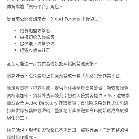
傳統論壇「廣告平台」角色。
從目前公開資訊來看，BreachForums 不僅協助：
招募加盟攻擊者
串接初始入侵掮客
提供地下流量導流
經營攻擊者社群
甚至可能進一步提供基礎設施與協同營運支援。
這意味著，暗網論壇正在逐漸變成一種「網路犯罪作業平台」。
論壇負責建立犯罪生態、提供信任機制與會員流量；勒索集團負
責檔案加密、資料外洩與談判；初始入侵掮客提供 VPN、遠端桌
面或企業 Active Directory 存取權限；資訊竊取惡意程式生態則
持續供應被竊帳號密碼。整個地下產業鏈如今已開始形成高度模
組化分工。
換句話說，現代勒索攻擊已不再是單一駭客行為，而是完整的供
應鏈協作模式。