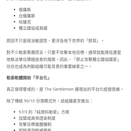
俄羅斯
白俄羅斯
哈薩克
獨立國協成員國
原因不只是政治敏感性，更涉及地下世界的「默契」。
對不少勒索集團而言，只要不攻擊本地目標，通常就能降低遭當
地執法單位積極追查的風險。因此，「禁止攻擊獨立國協國家」
往往也成為判斷組織可能背景的重要線索之一。
勒索軟體開始「平台化」
真正值得警戒的，是 The Gentlemen 展現出的平台化經營思維。
除了傳統 90/10 分潤模式外，該組織甚至推出：
97/3 的「純資料勒索」方案
加盟成員保證金制度
攻擊目標揭露機制
即時漏洞修補更新