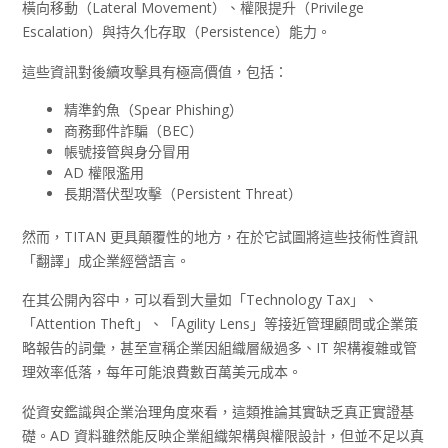
橫向移動（Lateral Movement）、權限提升（Privilege
Escalation）與持久化存取（Persistence）能力。
這些資訊對後續攻擊具有極高價值，包括：
精準釣魚（Spear Phishing）
商務郵件詐騙（BEC）
帳號接管與身分冒用
AD 權限濫用
長期潛伏型攻擊（Persistent Threat）
然而，TITAN 更具顛覆性的地方，在於它試圖將這些技術性資訊
「翻譯」成企業經營語言。
在其公開內容中，可以看到大量如「Technology Tax」、
「Attention Theft」、「Agility Lens」等接近管理顧問或企業策
略報告的詞彙，甚至宣稱企業因組織層級過多、IT 架構複雜或管
理效率低落，每年可能浪費數百萬美元成本。
從資安鑑識與企業治理角度來看，這類推論其實缺乏真正實證基
礎。AD 資料雖然能反映企業組織架構與權限設計，但並不足以真