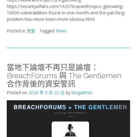
https://securityaffairs.com/192576/ai/anthropics-glasswing-
10000-vulnerabilities-found-in-one-month-and-the-patching-
problem-has-never-been-more-obvious.html
Posted in
資安
Tagged
News
當地下論壇不再只是論壇：
BreachForums 與 The Gentlemen
合作背後的資安警訊
Posted on
2026 年 5 月 22 日
by
blogadmin