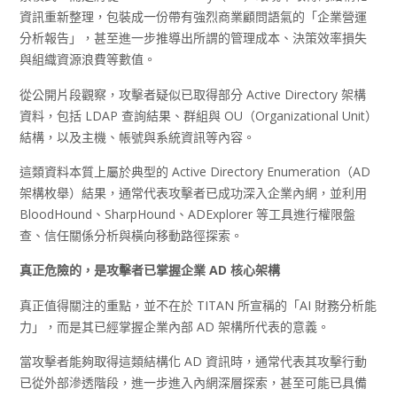
資訊重新整理，包裝成一份帶有強烈商業顧問語氣的「企業營運
分析報告」，甚至進一步推導出所謂的管理成本、決策效率損失
與組織資源浪費等數值。
從公開片段觀察，攻擊者疑似已取得部分 Active Directory 架構
資料，包括 LDAP 查詢結果、群組與 OU（Organizational Unit）
結構，以及主機、帳號與系統資訊等內容。
這類資料本質上屬於典型的 Active Directory Enumeration（AD
架構枚舉）結果，通常代表攻擊者已成功深入企業內網，並利用
BloodHound、SharpHound、ADExplorer 等工具進行權限盤
查、信任關係分析與橫向移動路徑探索。
真正危險的，是攻擊者已掌握企業 AD
核心架構
真正值得關注的重點，並不在於 TITAN 所宣稱的「AI 財務分析能
力」，而是其已經掌握企業內部 AD 架構所代表的意義。
當攻擊者能夠取得這類結構化 AD 資訊時，通常代表其攻擊行動
已從外部滲透階段，進一步進入內網深層探索，甚至可能已具備