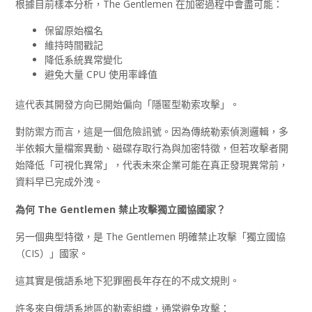
根據目前樣本分析，The Gentlemen 在加密過程中會盡可能：
保留原始檔名
維持時間戳記
降低系統異常變化
避免大量 CPU 使用率峰值
這代表其開發方向已開始偏向「隱匿型勒索攻擊」。
對防禦方而言，這是一個危險訊號。因為傳統勒索偵測邏輯，多
半依賴大量檔案異動、磁碟存取行為與加密特徵，但若攻擊者開
始降低「可視化異常」，代表未來企業可能在真正發現異常前，
資料早已完成外洩。
為何 The Gentlemen
禁止攻擊獨立國協國家？
另一個典型特徵，是 The Gentlemen 明確禁止攻擊「獨立國協
（CIS）」國家。
這其實是俄語系地下犯罪圈長年存在的不成文規則。
許多來自俄語系地區的勒索組織，通常避免攻擊：