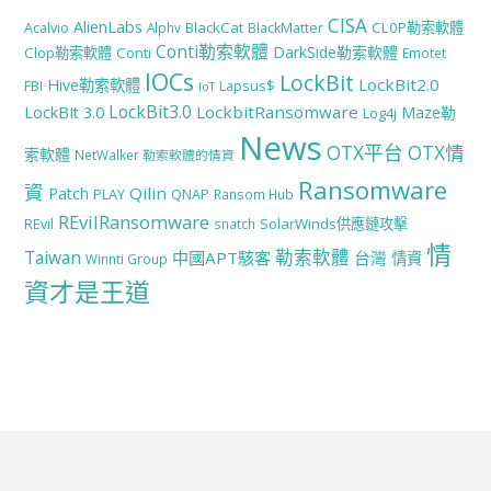
CISA
AlienLabs
BlackCat
CL0P勒索軟體
Acalvio
Alphv
BlackMatter
Conti勒索軟體
DarkSide勒索軟體
Clop勒索軟體
Conti
Emotet
IOCs
LockBit
LockBit2.0
Hive勒索軟體
FBI
Lapsus$
IoT
LockBit3.0
LockbitRansomware
LockBIt 3.0
Maze勒
Log4j
News
OTX平台
OTX情
索軟體
NetWalker 勒索軟體的情資
Ransomware
資
Qilin
Patch
PLAY
QNAP
Ransom Hub
REvilRansomware
SolarWinds供應鏈攻擊
REvil
snatch
情
勒索軟體
Taiwan
中國APT駭客
台灣
情資
Winnti Group
資才是王道