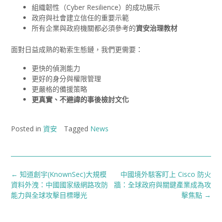
組織韌性（Cyber Resilience）的成功展示
政府與社會建立信任的重要示範
所有企業與政府機關都必須參考的
資安治理教材
面對日益成熟的勒索生態鏈，我們更需要：
更快的偵測能力
更好的身分與權限管理
更嚴格的備援策略
更真實、不避諱的事後檢討文化
Posted in
資安
Tagged
News
Post
←
知道創宇(KnownSec)大規模
中國境外駭客盯上 Cisco 防火
navigation
資料外洩：中國國家級網路攻防
牆：全球政府與關鍵產業成為攻
能力與全球攻擊目標曝光
擊焦點
→