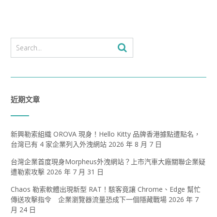
近期文章
新興勒索組織 OROVA 現身！Hello Kitty 品牌香港據點遭點名，
台灣已有 4 家企業列入外洩網站
2026 年 8 月 7 日
台灣企業首度現身Morpheus外洩網站？上市汽車大廠關聯企業疑
遭勒索攻擊
2026 年 7 月 31 日
Chaos 勒索軟體出現新型 RAT！駭客竟讓 Chrome、Edge 幫忙
傳送攻擊指令 企業瀏覽器流量恐成下一個隱藏戰場
2026 年 7
月 24 日