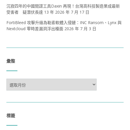
沉寂四年的中國間諜工具Daxin 再現！台灣高科技製造業成最新
受害者 疑潛伏長達 13 年
2026 年 7 月 17 日
FortiBleed 攻擊升級為勒索軟體入侵鏈：INC Ransom、Lynx 與
Nextcloud 零時差漏洞浮出檯面
2026 年 7 月 3 日
彙整
彙
整
標籤