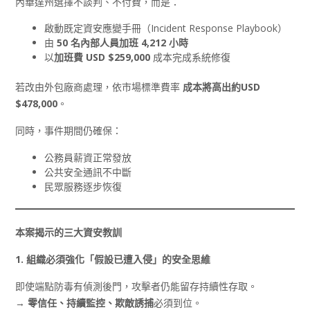
內華達州選擇不談判、不付費，而是：
啟動既定資安應變手冊（Incident Response Playbook）
由
50
名內部人員加班 4,212
小時
以
加班費
USD $259,000
成本完成系統修復
若改由外包廠商處理，依市場標準費率
成本將高出約
USD
$478,000
。
同時，事件期間仍確保：
公務員薪資正常發放
公共安全通訊不中斷
民眾服務逐步恢復
本案揭示的三大資安教訓
1.
組織必須強化「假設已遭入侵」的安全思維
即使端點防毒有偵測後門，攻擊者仍能留存持續性存取。
→
零信任、持續監控、欺敵誘捕
必須到位。