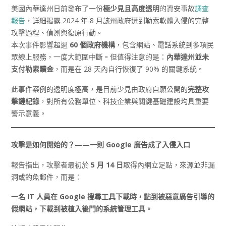
美國內華達州日前發布了一份
極少見且高度透明
的資安事故
調查
報告
，詳細揭露 2024 年 8 月該州政府遭到勒索軟體入侵的完整
攻擊過程、偵測與復原行動。
本次事件影響超過
60
個政府機構
，包含網站、電話系統到多項民
眾線上服務，一度大範圍中斷。但值得注意的是：
內華達州並未
支付勒索贖金
，而是在 28 天內自行恢復了 90% 的關鍵系統。
此事件案例的透明度極高，是目前少見由政府自願公開的
完整攻
擊鏈紀錄
，對所有公務單位、科技企業與關鍵基礎建設均具重要
警示意義。
攻擊是如何開始的？——
一則 Google
廣告成了入侵入口
報告指出，攻擊者最初於
5
月 14
日
取得內網立足點，來源並非漏
洞或釣魚郵件，而是：
一名 IT
人員在 Google
搜尋工具下載時，點到被惡意廣告引導的
假網站，下載到被植入後門的系統管理工具。