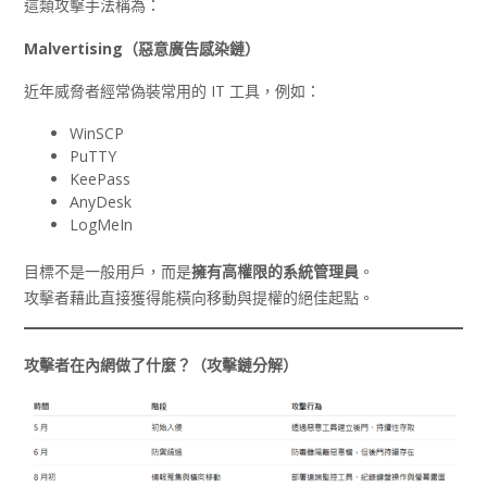
這類攻擊手法稱為：
Malvertising
（惡意廣告感染鏈）
近年威脅者經常偽裝常用的 IT 工具，例如：
WinSCP
PuTTY
KeePass
AnyDesk
LogMeIn
目標不是一般用戶，而是
擁有高權限的系統管理員
。
攻擊者藉此直接獲得能橫向移動與提權的絕佳起點。
攻擊者在內網做了什麼？（攻擊鏈分解）