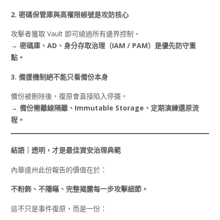
2.
密碼保管庫與高權限帳號是攻防核心
攻擊者獲取 Vault 即可繞過所有邊界控制。
→
密碼庫、AD
、身分存取治理（IAM / PAM
）是優先防守重
點。
3.
備援機制絕不能只看備份本身
備份被刪除後，復原會直接陷入停擺。
→
備份需離線隔離、Immutable Storage
、定期演練還原流
程。
結語｜透明，才是最佳資安治理典範
內華達州此份報告的價值在於：
不粉飾、不隱瞞、完整揭露每一步攻擊細節。
這不只是事件復原，而是一份：