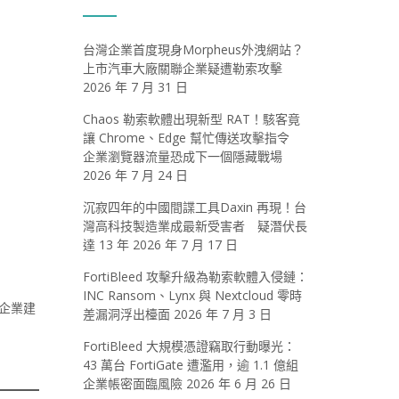
台灣企業首度現身Morpheus外洩網站？
上市汽車大廠關聯企業疑遭勒索攻擊
2026 年 7 月 31 日
Chaos 勒索軟體出現新型 RAT！駭客竟
讓 Chrome、Edge 幫忙傳送攻擊指令
企業瀏覽器流量恐成下一個隱藏戰場
2026 年 7 月 24 日
沉寂四年的中國間諜工具Daxin 再現！台
灣高科技製造業成最新受害者 疑潛伏長
達 13 年
2026 年 7 月 17 日
FortiBleed 攻擊升級為勒索軟體入侵鏈：
INC Ransom、Lynx 與 Nextcloud 零時
為企業建
差漏洞浮出檯面
2026 年 7 月 3 日
FortiBleed 大規模憑證竊取行動曝光：
43 萬台 FortiGate 遭濫用，逾 1.1 億組
企業帳密面臨風險
2026 年 6 月 26 日