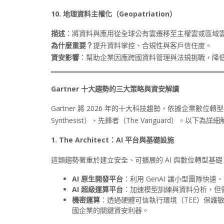
10.
地理資料主權化（Geopatriation
）
描述
：將資料與應用從全球公有雲遷移至主權雲或區域
為什麼重要？
提升資料掌控、合規性與客戶信任度。
資安影響
：幫助企業因應跨國資料管理與法規挑戰，降
Gartner
十大趨勢的三大策略與資安解讀
Gartner 將 2026 年的十大科技趨勢，依據企業數位轉
Synthesist）、先鋒者（The Vanguard）。以下為詳
1. The Architect：AI 平台與基礎設施
這類趨勢著重於建立安全、可擴展的 AI 與數位轉型基礎
AI
原生開發平台
：利用 GenAI 讓小型團隊
AI
超級運算平台
：加速模型訓練與資料分析，但需
機密運算
：透過硬體可信執行環境（TEE）保護
國企業的關鍵資安利器。