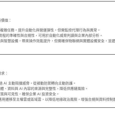
新價值：
處理複雜任務，提升自動化與營運彈性，但需監控代理行為與異常。
流程的準確性與合規性，可用於自動化威脅判讀與企業內部分析。
機與智慧設備，帶來操作效能提升，但需確保物聯網與實體設備安全，並
需求：
過 AI 主動阻擋威脅，從被動防禦轉向主動防護。
體、資料與 AI 內容的來源與完整性，降低供應鏈風險。
政策與可見性，確保企業 AI 投資安全。
應用遷移至主權雲或區域雲，以降低地緣政治風險，增強合規與資料控制