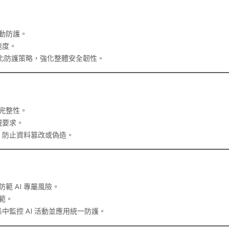
主動防護。
速度。
自動化防護策略，強化整體安全韌性。
與完整性。
規要求。
，防止資料篡改或偽造。
範 AI 專屬風險。
規範。
監控 AI 活動並應用統一防護。