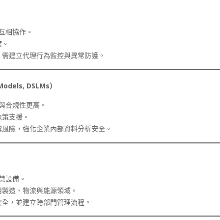
並互相協作。
度。
；需建立代理行為監控與異常防護。
odels, DSLMs
）
度與合規性更高。
決策支援。
露風險，強化企業內部資料分析安全。
智慧設備。
用製造、物流與能源領域。
安全，並建立跨部門管理流程。