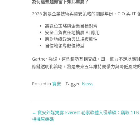
為何這些趨勢當下如此重要？
2026 將是企業技術與資安策略的關鍵年份。CIO 與 I
將數位策略與企業目標對齊
安全且負責任地擴展 AI 應用
應對地緣政治與法規複雜性
自信地領導數位轉型
Gartner 強調，這些趨勢互相交織，單一能力不足以
應鏈透明化策略，將是未來五年維持競爭力與降低風險
Posted in
資安
Tagged
News
Post
←
資安外媒揭露 Everest 勒索軟體入侵華碩：竊取 1T
navigation
相機原始碼