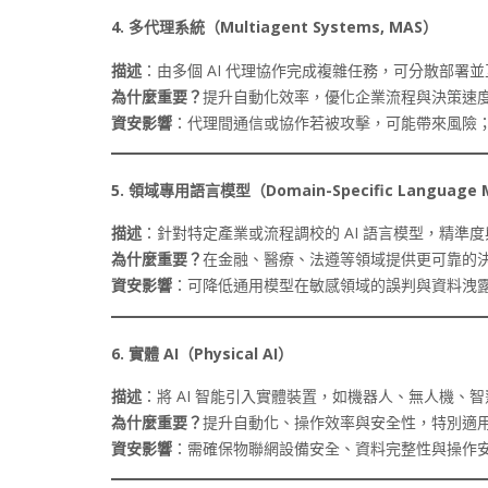
4.
多代理系統（Multiagent Systems, MAS
）
描述
：由多個 AI 代理協作完成複雜任務，可分散部署
為什麼重要？
提升自動化效率，優化企業流程與決策速
資安影響
：代理間通信或協作若被攻擊，可能帶來風險
5.
領域專用語言模型（Domain-Specific Language M
描述
：針對特定產業或流程調校的 AI 語言模型，精準
為什麼重要？
在金融、醫療、法遵等領域提供更可靠的
資安影響
：可降低通用模型在敏感領域的誤判與資料洩
6.
實體 AI
（Physical AI
）
描述
：將 AI 智能引入實體裝置，如機器人、無人機、
為什麼重要？
提升自動化、操作效率與安全性，特別適
資安影響
：需確保物聯網設備安全、資料完整性與操作