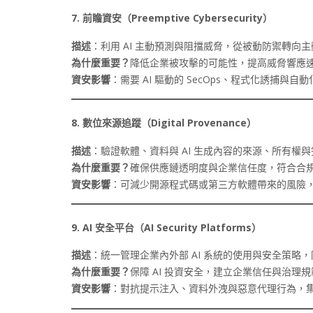
7.
前瞻資安（Preemptive Cybersecurity
）
描述
：利用 AI 主動預測與阻擋威脅，從被動防禦轉向
為什麼重要？
降低企業被攻擊的可能性，提高威脅響應
資安影響
：需要 AI 驅動的 SecOps、程式化誘捕與
8.
數位來源追蹤（Digital Provenance
）
描述
：驗證軟體、資料與 AI 生成內容的來源、所有權
為什麼重要？
確保供應鏈透明度與企業信任度，符合合
資安影響
：可減少開源程式碼或第三方軟體帶來的風險
9. AI
安全平台（AI Security Platforms
）
描述
：統一管理企業內外部 AI 系統的使用與安全策略，防
為什麼重要？
保障 AI 投資安全，建立企業信任與治理
資安影響
：對抗提示注入、資料外洩與惡意代理行為，集中