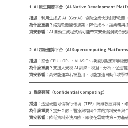
1. AI
原生開發平台（AI-Native Development Platf
描述
：利用生成式 AI（GenAI）協助企業快速創建軟
為什麼重要？
縮短軟體開發週期，降低成本，讓業務與
資安影響
：AI 自動生成程式碼可能帶來安全漏洞或合
2. AI
超級運算平台（AI Supercomputing Platform
描述
：整合 CPU、GPU、AI ASIC、神經形態運算
為什麼重要？
支援大規模 AI 訓練、模擬、分析，促進
資安影響
：高效能運算若被濫用，可能加速自動化攻擊或
3.
機密運算（Confidential Computing
）
描述
：透過硬體可信執行環境（TEE）隔離敏感資料，
為什麼重要？
提升金融、醫療與跨國企業的資料安全與
資安影響
：降低資料外洩風險，即便在雲端或第三方基