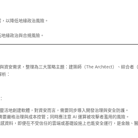
雲，以降低地緣政治風險。
低地緣政治與合規風險。
型與資安需求，整理為三大策略主題：建築師（The Architect）、綜合者（
細解析：
：
快速、靈活地創建軟體，對資安而言，需要同步導入開發治理與安全防護。
要嚴格治理與成本控管；同時應注意 AI 運算被攻擊者濫用的風險。
敏感資料，即便在不受信任的雲端或基礎設施上也能安全運行，是金融、