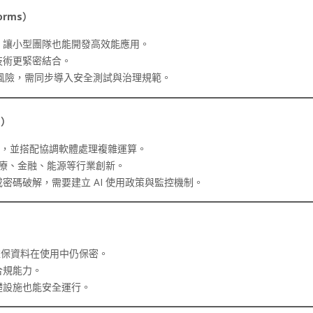
orms
）
體，讓小型團隊也能開發高效能應用。
技術更緊密結合。
規風險，需同步導入安全測試與治理規範。
s
）
等硬體，並搭配協調軟體處理複雜運算。
醫療、金融、能源等行業創新。
密碼破解，需要建立 AI 使用政策與監控機制。
確保資料在使用中仍保密。
合規能力。
礎設施也能安全運行。