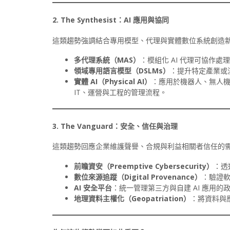
2. The Synthesist
：AI
應用與協同
這類趨勢強調結合專用模型、代理與實體數位系統創造
多代理系統（MAS
）
：模組化 AI 代理可協作
領域專用語言模型（DSLMs
）
：提升特定產業或
實體 AI
（Physical AI
）
：應用於機器人、無人
IT、運營與工程的管理流程。
3. The Vanguard
：安全、信任與治理
這類趨勢回應企業維護聲譽、合規與利益相關者信任的
前瞻資安（Preemptive Cybersecurity
）
：透
數位來源追蹤（Digital Provenance
）
：驗證軟
AI
安全平台
：統一管理第三方與自建 AI 應用的
地理資料主權化（Geopatriation
）
：將資料與