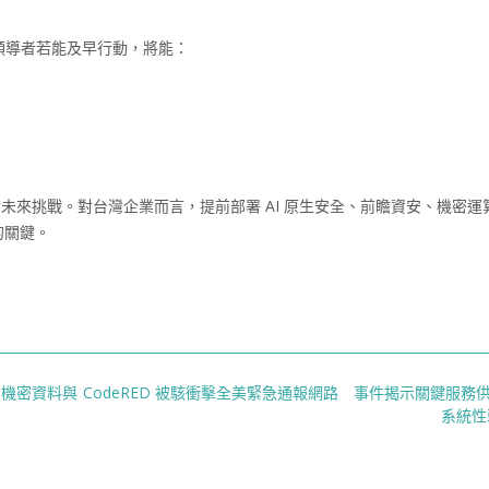
T 領導者若能及早行動，將能：
應對未來挑戰。對台灣企業而言，提前部署 AI 原生安全、前瞻資安、機密運
的關鍵。
B 機密資料與
CodeRED 被駭衝擊全美緊急通報網路 事件揭示關鍵服務
系統