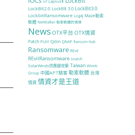
IOCs
LockBit
Lapsus$
IoT
LockBit3.0
LockBit2.0
LockBIt 3.0
LockbitRansomware
Maze勒索
Log4j
軟體
NetWalker 勒索軟體的情資
News
OTX平台
OTX情資
Qilin
Patch
PLAY
QNAP
Ransom Hub
Ransomware
REvil
REvilRansomware
snatch
Taiwan
SolarWinds供應鏈攻擊
Winnti
勒索軟體
中國APT駭客
台灣
Group
情資才是王道
情資