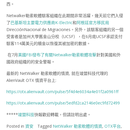
西。
Netwalker勒索軟體駭客組織在此期間非常活躍，幾天前它們入侵
了
巴基斯坦主要電力供應商K-Electric
和
阿根廷官方移民局
DirecciónNacional de Migraciones。另外，該駭客組織的另一個
受害者是加州大學舊金山分校（UCSF），在6月底UCSF承認支付
駭客114萬美元的贖金以恢復其被加密的數據。
在7月
美國FBI發布了有關Netwalker勒索軟體攻擊
針對美國和外
國政府組織的的安全警報。
最新的 NetWalker 勒索軟體的情資, 就在竣盟科技代理的
AlienVault OTX 情資平台上:
https://otx.alienvault.com/pulse/5f4d4e6034a4e01f2a0961ff
https://otx.alienvault.com/pulse/5edfd2ca2146e0ec9fd72499
*****
竣盟科技
快報歡迎轉載，但請註明出處。
Posted in
資安
Tagged
NetWalker 勒索軟體的情資
,
OTX平台
,