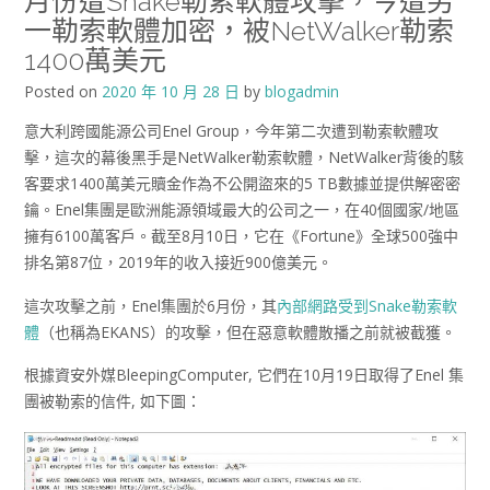
月份遭Snake勒索軟體攻擊，今遭另
一勒索軟體加密，被NetWalker勒索
1400萬美元
Posted on
2020 年 10 月 28 日
by
blogadmin
意大利跨國能源公司Enel Group，今年第二次遭到勒索軟體攻
擊，這次的幕後黑手是NetWalker勒索軟體，NetWalker背後的駭
客要求1400萬美元贖金作為不公開盜來的5 TB數據並提供解密密
鑰。Enel集團是歐洲能源領域最大的公司之一，在40個國家/地區
擁有6100萬客戶。截至8月10日，它在《Fortune》全球500強中
排名第87位，2019年的收入接近900億美元。
這次攻擊之前，Enel集團於6月份，其
內部網路受到Snake勒索軟
體
（也稱為EKANS）的攻擊，但在惡意軟體散播之前就被截獲。
根據資安外媒BleepingComputer, 它們在10月19日取得了Enel 集
團被勒索的信件, 如下圖：