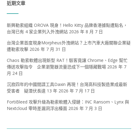
近期文章
新興勒索組織 OROVA 現身！Hello Kitty 品牌香港據點遭點名，
台灣已有 4 家企業列入外洩網站
2026 年 8 月 7 日
台灣企業首度現身Morpheus外洩網站？上市汽車大廠關聯企業疑
遭勒索攻擊
2026 年 7 月 31 日
Chaos 勒索軟體出現新型 RAT！駭客竟讓 Chrome、Edge 幫忙
傳送攻擊指令 企業瀏覽器流量恐成下一個隱藏戰場
2026 年 7
月 24 日
沉寂四年的中國間諜工具Daxin 再現！台灣高科技製造業成最新
受害者 疑潛伏長達 13 年
2026 年 7 月 17 日
FortiBleed 攻擊升級為勒索軟體入侵鏈：INC Ransom、Lynx 與
Nextcloud 零時差漏洞浮出檯面
2026 年 7 月 3 日