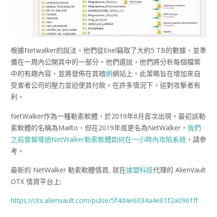
根據Netwalker的說法，他們從Enel竊取了大約5 TB的數據，並準
備在一周內公開其中的一部分。他們還說，他們將分析每個檔案
中的有趣內容，並將發佈在其暗
網
網站上。此策略旨在增加來自
受害者公司的壓力並迫使其付款。在許多情況下，這對攻擊者有
利。
NetWalker作為一種勒索軟體，於2019年8月首次出現。最初該勒
索軟體的名稱為Mailto，但在2019年底更名為NetWalker，
我們
之前曾報導過NetWalker勒索軟體如何在一小時內攻陷系統
，請參
考。
最新的 NetWalker 勒索軟體情資, 就在
竣盟科技
代理的 AlienVault
OTX 情資平台上:
https://otx.alienvault.com/pulse/5f4d4e6034a4e01f2a0961ff