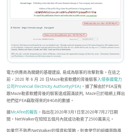
電力供應商為關鍵的基礎建設, 易成為駭客的攻擊對象。在這之
前，2020 年 6 月 20 日Maze勒索軟體的背後駭客
入侵泰國電力
公司Provincial Electricity Authority(PEA)
，據了解由於PEA沒有
跟Maze勒索軟體背後的駭客達成圓滿談判, Maze已於暗網上釋出
他們從PEA竊取得來的84GB的數據。
據
McAfee的報告
，指出在2020年3月1日至2020年7月27日期
間，NetWalker在短短五個月內就成功勒索了2500萬美元。
如果您不熟悉NetWalker的情資和策略，則會使您的組織面臨風