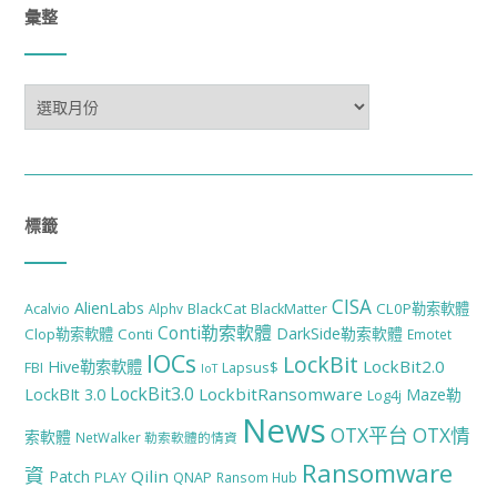
彙整
彙
整
標籤
CISA
AlienLabs
BlackCat
CL0P勒索軟體
Acalvio
Alphv
BlackMatter
Conti勒索軟體
DarkSide勒索軟體
Clop勒索軟體
Conti
Emotet
IOCs
LockBit
LockBit2.0
Hive勒索軟體
FBI
Lapsus$
IoT
LockBit3.0
LockbitRansomware
LockBIt 3.0
Maze勒
Log4j
News
OTX平台
OTX情
索軟體
NetWalker 勒索軟體的情資
Ransomware
資
Qilin
Patch
PLAY
QNAP
Ransom Hub