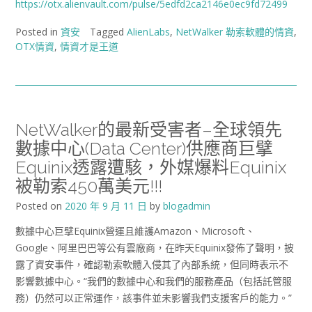
https://otx.alienvault.com/pulse/5edfd2ca2146e0ec9fd72499
Posted in
資安
Tagged
AlienLabs
,
NetWalker 勒索軟體的情資
,
OTX情資
,
情資才是王道
NetWalker的最新受害者–全球領先
數據中心(Data Center)供應商巨擘
Equinix透露遭駭，外媒爆料Equinix
被勒索450萬美元!!!
Posted on
2020 年 9 月 11 日
by
blogadmin
數據中心巨擘Equinix營運且維護Amazon、Microsoft、
Google、阿里巴巴等公有雲廠商，在昨天Equinix發佈了聲明，披
露了資安事件，確認勒索軟體入侵其了內部系統，但同時表示不
影響數據中心。“我們的數據中心和我們的服務產品（包括託管服
務）仍然可以正常運作，該事件並未影響我們支援客戶的能力。”