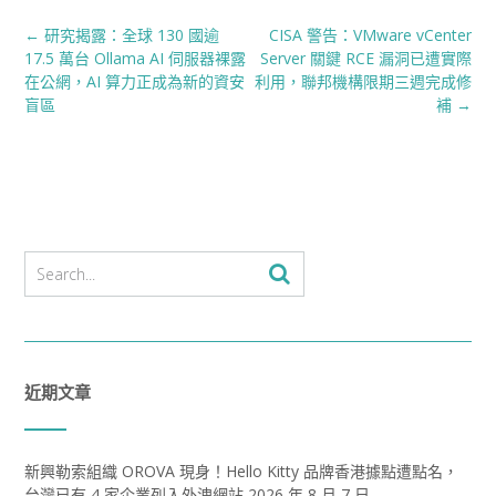
Post
←
研究揭露：全球 130 國逾
CISA 警告：VMware vCenter
navigation
17.5 萬台 Ollama AI 伺服器裸露
Server 關鍵 RCE 漏洞已遭實際
在公網，AI 算力正成為新的資安
利用，聯邦機構限期三週完成修
盲區
補
→
近期文章
新興勒索組織 OROVA 現身！Hello Kitty 品牌香港據點遭點名，
台灣已有 4 家企業列入外洩網站
2026 年 8 月 7 日