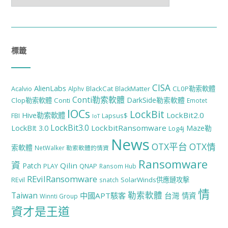
整
標籤
CISA
AlienLabs
BlackCat
CL0P勒索軟體
Acalvio
Alphv
BlackMatter
Conti勒索軟體
DarkSide勒索軟體
Clop勒索軟體
Conti
Emotet
IOCs
LockBit
LockBit2.0
Hive勒索軟體
FBI
Lapsus$
IoT
LockBit3.0
LockbitRansomware
LockBIt 3.0
Maze勒
Log4j
News
OTX平台
OTX情
索軟體
NetWalker 勒索軟體的情資
Ransomware
資
Qilin
Patch
PLAY
QNAP
Ransom Hub
REvilRansomware
SolarWinds供應鏈攻擊
REvil
snatch
情
勒索軟體
Taiwan
中國APT駭客
台灣
情資
Winnti Group
資才是王道