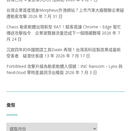
台灣企業首度現身Morpheus外洩網站？上市汽車大廠關聯企業疑
遭勒索攻擊
2026 年 7 月 31 日
Chaos 勒索軟體出現新型 RAT！駭客竟讓 Chrome、Edge 幫忙
傳送攻擊指令 企業瀏覽器流量恐成下一個隱藏戰場
2026 年 7
月 24 日
沉寂四年的中國間諜工具Daxin 再現！台灣高科技製造業成最新
受害者 疑潛伏長達 13 年
2026 年 7 月 17 日
FortiBleed 攻擊升級為勒索軟體入侵鏈：INC Ransom、Lynx 與
Nextcloud 零時差漏洞浮出檯面
2026 年 7 月 3 日
彙整
彙