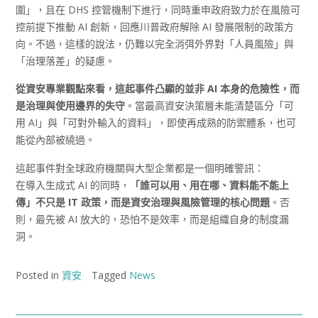
圍」，且在 DHS 控管機制下進行，同時重申政府致力於在風險可
控前提下推動 AI 創新，回應川普政府解除 AI 發展限制的政策方
向。不過，這樣的說法，仍難以完全消弭外界對「人員風險」與
「治理落差」的疑慮。
從資安專業觀點來看，這起事件凸顯的並非 AI
本身的危險性，而
是治理與使用邊界的失守
。當最高資安決策層未能清楚區分「可
用 AI」與「可對外輸入的資料」，即使再成熟的防禦體系，也可
能從內部被繞過。
這起事件對全球政府機關與大型企業都是一個明確警訊：
在導入生成式 AI 的同時，
「誰可以用、用在哪、資料能不能上
傳」不只是
IT
政策，而是資安治理與風險管理的核心問題
。否
則，最先被 AI 放大的，恐怕不是效率，而是組織自身的制度漏
洞。
Posted in
資安
Tagged
News