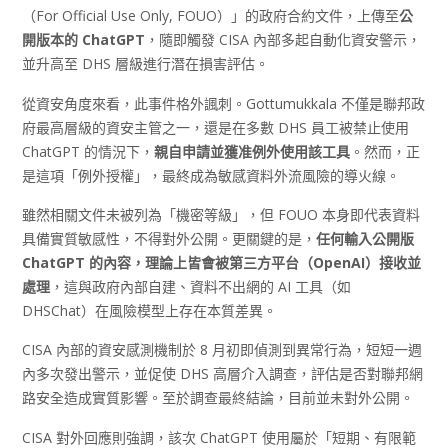
（For Official Use Only, FOUO）」的政府合約文件，上傳至
公
開版本的
ChatGPT
，隨即觸發 CISA 內部多起自動化資安警示，
並升高至 DHS 層級進行潛在損害評估。
從資安角度來看，此事件格外諷刺。Gottumukkala 不僅是聯邦政
府最高層級的資安主管之一，還是在多數 DHS 員工被禁止使用
ChatGPT 的情況下，
親自申請並獲准例外使用該工具
。然而，正
是這項「例外授權」，最終成為敏感資料外流風險的導火線。
雖然相關文件未被列為「機密等級」，但 FOUO 本身即代表資料
具備實質敏感性，不得對外公開。更關鍵的是，
任何輸入公開版
ChatGPT
的內容，理論上皆會被第三方平台（OpenAI
）接收並
處理
，這與政府內部自建、資料不出網的 AI 工具（如
DHSChat）在風險模型上存在本質差異。
CISA 內部的資安感測機制於 8 月初即偵測到異常行為，短短一週
內多次發出警示，並促使 DHS 高層介入調查，評估是否對聯邦網
路安全造成實質影響。至於調查最終結論，目前並未對外公開。
CISA 對外回應則強調，該次 ChatGPT 使用屬於「短期、有限範