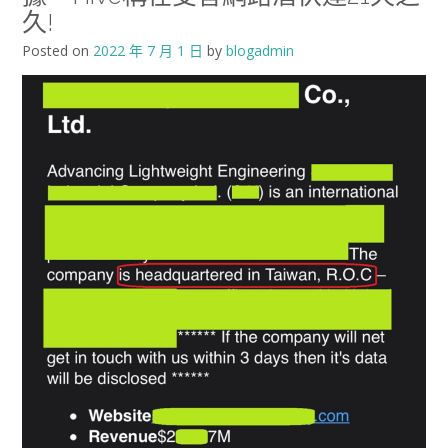
久!
Posted on
2022 年 7 月 1 日
by
blogadmin