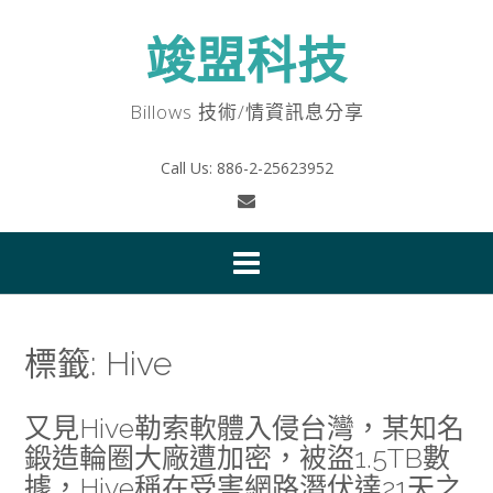
Skip
to
竣盟科技
content
Billows 技術/情資訊息分享
Call Us: 886-2-25623952
標籤:
Hive
又見Hive勒索軟體入侵台灣，某知名
鍛造輪圈大廠遭加密，被盜1.5TB數
據，Hive稱在受害網路潛伏達21天之