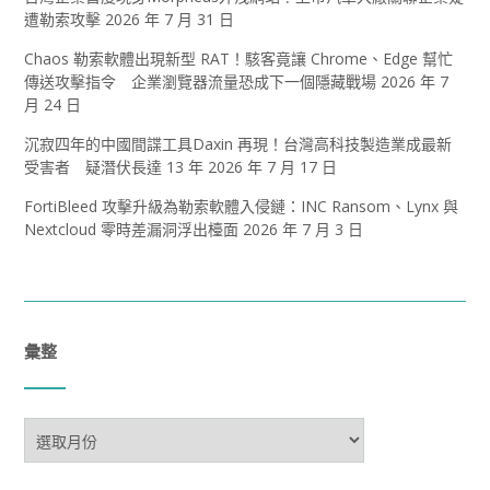
遭勒索攻擊
2026 年 7 月 31 日
Chaos 勒索軟體出現新型 RAT！駭客竟讓 Chrome、Edge 幫忙
傳送攻擊指令 企業瀏覽器流量恐成下一個隱藏戰場
2026 年 7
月 24 日
沉寂四年的中國間諜工具Daxin 再現！台灣高科技製造業成最新
受害者 疑潛伏長達 13 年
2026 年 7 月 17 日
FortiBleed 攻擊升級為勒索軟體入侵鏈：INC Ransom、Lynx 與
Nextcloud 零時差漏洞浮出檯面
2026 年 7 月 3 日
彙整
彙
整