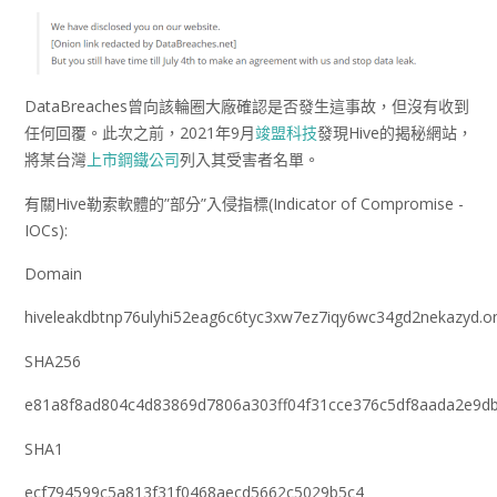
DataBreaches曾向該輪圈大廠確認是否發生這事故，但沒有收到
任何回覆。此次之前，2021年9月
竣盟科技
發現Hive的揭秘網站，
將某台灣
上市鋼鐵公司
列入其受害者名單。
有關Hive勒索軟體的”部分”入侵指標(Indicator of Compromise -
IOCs):
Domain
hiveleakdbtnp76ulyhi52eag6c6tyc3xw7ez7iqy6wc34gd2nekazyd.o
SHA256
e81a8f8ad804c4d83869d7806a303ff04f31cce376c5df8aada2e9d
SHA1
ecf794599c5a813f31f0468aecd5662c5029b5c4