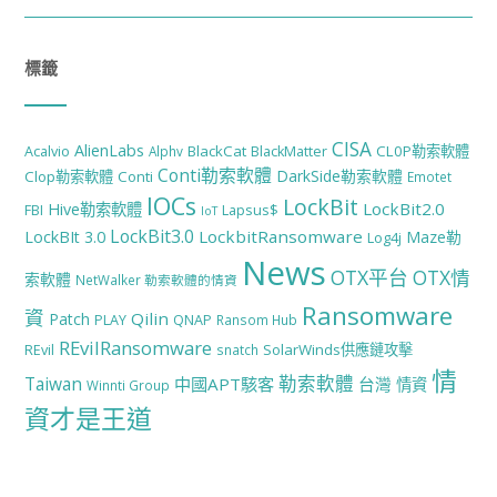
標籤
CISA
AlienLabs
BlackCat
CL0P勒索軟體
Acalvio
Alphv
BlackMatter
Conti勒索軟體
DarkSide勒索軟體
Clop勒索軟體
Conti
Emotet
IOCs
LockBit
LockBit2.0
Hive勒索軟體
FBI
Lapsus$
IoT
LockBit3.0
LockbitRansomware
LockBIt 3.0
Maze勒
Log4j
News
OTX平台
OTX情
索軟體
NetWalker 勒索軟體的情資
Ransomware
資
Qilin
Patch
PLAY
QNAP
Ransom Hub
REvilRansomware
SolarWinds供應鏈攻擊
REvil
snatch
情
勒索軟體
Taiwan
中國APT駭客
台灣
情資
Winnti Group
資才是王道