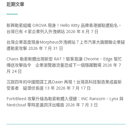
近期文章
新興勒索組織 OROVA 現身！Hello Kitty 品牌香港據點遭點名，
台灣已有 4 家企業列入外洩網站
2026 年 8 月 7 日
台灣企業首度現身Morpheus外洩網站？上市汽車大廠關聯企業疑
遭勒索攻擊
2026 年 7 月 31 日
Chaos 勒索軟體出現新型 RAT！駭客竟讓 Chrome、Edge 幫忙
傳送攻擊指令 企業瀏覽器流量恐成下一個隱藏戰場
2026 年 7
月 24 日
沉寂四年的中國間諜工具Daxin 再現！台灣高科技製造業成最新
受害者 疑潛伏長達 13 年
2026 年 7 月 17 日
FortiBleed 攻擊升級為勒索軟體入侵鏈：INC Ransom、Lynx 與
Nextcloud 零時差漏洞浮出檯面
2026 年 7 月 3 日