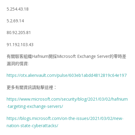
5.254.43.18
5.2.69.14
80.92.205.81
91.192.103.43
有關駭客組織Hafnium開採Microsoft Exchange Server的零時差
漏洞的情資:
https://otx.alienvault.com/pulse/603eb1abdd4812819c64e197
更多有關資訊請點擊這裡：
https://www.microsoft.com/security/blog/2021/03/02/hafnium
-targeting-exchange-servers/
https://blogs.microsoft.com/on-the-issues/2021/03/02/new-
nation-state-cyberattacks/