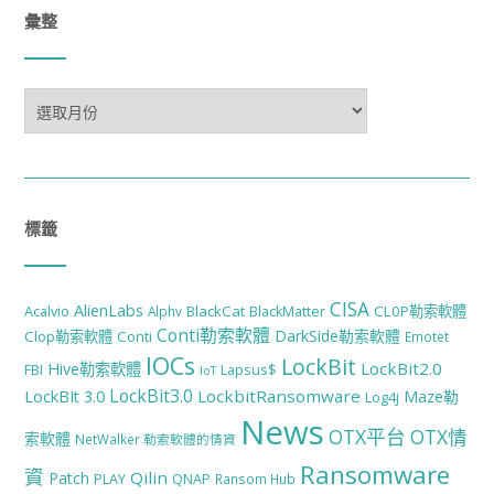
彙整
彙
整
標籤
CISA
AlienLabs
BlackCat
CL0P勒索軟體
Acalvio
Alphv
BlackMatter
Conti勒索軟體
DarkSide勒索軟體
Clop勒索軟體
Conti
Emotet
IOCs
LockBit
LockBit2.0
Hive勒索軟體
FBI
Lapsus$
IoT
LockBit3.0
LockbitRansomware
LockBIt 3.0
Maze勒
Log4j
News
OTX平台
OTX情
索軟體
NetWalker 勒索軟體的情資
Ransomware
資
Qilin
Patch
PLAY
QNAP
Ransom Hub