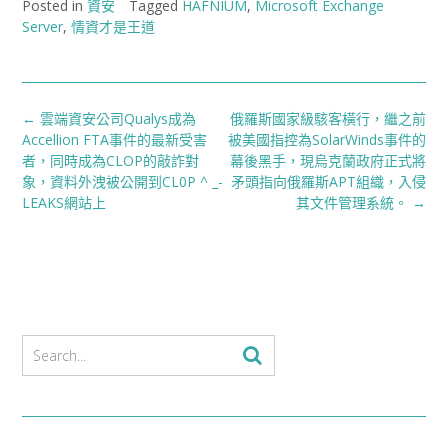
Posted in
資安
Tagged
HAFNIUM
,
Microsoft Exchange
Server
,
情資才是王道
Post
←
雲端資安公司Qualys成為
俄羅斯國家級駭客橫行，繼之前
navigation
Accellion FTA事件的最新受害
被美國指控為SolarWinds事件的
者，同時成為CLOP的敲詐對
幕後黑手，現烏克蘭政府正式將
象，資料外洩被公開到CL0P ^ _-
矛頭指向俄羅斯APT組織，入侵
LEAKS網站上
其文件管理系統。
→