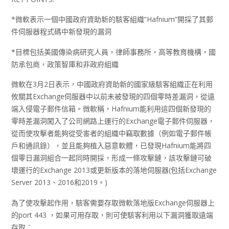
*微軟表示一個中國政府資助新的駭客組織”Hafnium”開採了其郵
件伺服器程式碼中新發現的漏洞
*目標包括美國傳染病研究人員，律師事務所，高等教育機構，國
防承包商，政策智庫和非政府組織
微軟在3月2日表示，中國政府資助新的國家級駭客組織正在利用
攸關其Exchange伺服器中以前未被發現的四個零時差漏洞，從遠
端入侵電子郵件信箱。微軟稱，Hafnium能利用這四個新發現的
零時差漏洞闖入了公司網路上運行的Exchange電子郵件伺服器，
從而使攻擊者能夠從受害者的組織中竊取數據（例如電子郵件帳
戶和通訊錄），並且能夠植入惡意軟體，已發現Hafnium能將四
個零日漏洞組合一起同時開採，形成一條攻擊鏈，該攻擊鏈可破
壞運行的Exchange 2013或更新版本的落地伺服器(包括Exchange
Server 2013、2016和2019。)
為了使攻擊起作用，駭客需要存取微軟落地版Exchange伺服器上
的port 443 ，如果可用存取，則可使駭客利用以下漏洞獲取遠端
存取：