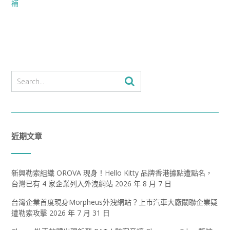
補
近期文章
新興勒索組織 OROVA 現身！Hello Kitty 品牌香港據點遭點名，
台灣已有 4 家企業列入外洩網站
2026 年 8 月 7 日
台灣企業首度現身Morpheus外洩網站？上市汽車大廠關聯企業疑
遭勒索攻擊
2026 年 7 月 31 日