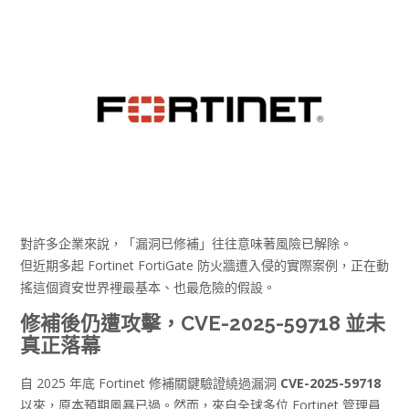
對許多企業來說，「漏洞已修補」往往意味著風險已解除。
但近期多起 Fortinet FortiGate 防火牆遭入侵的實際案例，正在動
搖這個資安世界裡最基本、也最危險的假設。
修補後仍遭攻擊，CVE-2025-59718 並未
真正落幕
自 2025 年底 Fortinet 修補關鍵驗證繞過漏洞
CVE-2025-59718
以來，原本預期風暴已過。然而，來自全球多位 Fortinet 管理員