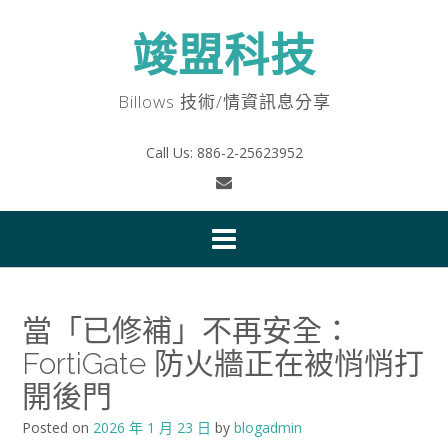
Skip
to
竣盟科技
content
Billows 技術/情資訊息分享
Call Us: 886-2-25623952
當「已修補」不再安全：
FortiGate 防火牆正在被悄悄打
開後門
Posted on
2026 年 1 月 23 日
by
blogadmin