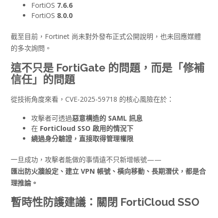
FortiOS
7.6.6
FortiOS
8.0.0
截至目前，Fortinet 尚未對外發布正式公開說明，也未回應媒體
的多次詢問。
這不只是 FortiGate 的問題，而是「修補
信任」的問題
從技術角度來看，CVE-2025-59718 的核心風險在於：
攻擊者可透過
惡意構造的 SAML 訊息
在
FortiCloud SSO 啟用的情況下
繞過身分驗證，直接取得管理權限
一旦成功，攻擊者能做的事情遠不只新增帳號——
匯出防火牆設定、建立 VPN 帳號、橫向移動、長期潛伏，都是合
理推論。
暫時性防護建議：關閉 FortiCloud SSO