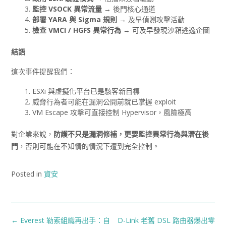
監控 VSOCK
異常流量
→ 後門核心通道
部署 YARA
與 Sigma
規則
→ 及早偵測攻擊活動
檢查 VMCI / HGFS
異常行為
→ 可及早發現沙箱逃逸企圖
結語
這次事件提醒我們：
ESXi 與虛擬化平台已是駭客新目標
威脅行為者可能在漏洞公開前就已掌握 exploit
VM Escape 攻擊可直接控制 Hypervisor，風險極高
對企業來說，
防護不只是漏洞修補，更要監控異常行為與潛在後
門
，否則可能在不知情的情況下遭到完全控制。
Posted in
資安
Post
←
Everest 勒索組織再出手：自
D-Link 老舊 DSL 路由器爆出零