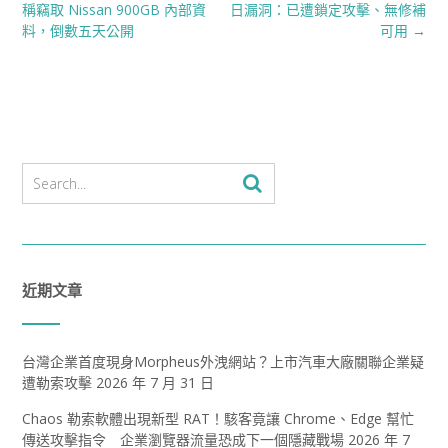
navigation
稱竊取 Nissan 900GB 內部資
日漏洞：已遭鎖定攻擊、無修補
料，倒數五天公開
可用
→
近期文章
台灣企業首度現身Morpheus外洩網站？上市汽車大廠關聯企業疑
遭勒索攻擊
2026 年 7 月 31 日
Chaos 勒索軟體出現新型 RAT！駭客竟讓 Chrome、Edge 幫忙
傳送攻擊指令 企業瀏覽器流量恐成下一個隱藏戰場
2026 年 7