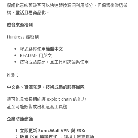
模組化意味著駭客可以快速替換漏洞利用部分，但保留後滲透架
構，
靈活且易商品化
。
威脅來源推測
Huntress 觀察到：
程式路徑使用
簡體中文
README 用英文
技術成熟度高，且工具可跨語系使用
推測：
中文系、資源充足、技術成熟的駭客團隊
很可能具備長期維護 exploit chain 的能力
甚至可能販售或出租這套工具鏈
企業防護建議
立即更新 SonicWall VPN
與 ESXi
啟用 ESXi
驗證模式
→ 阻擋未簽署驅動