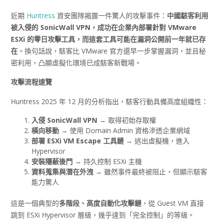
近期
Huntress
資安團隊揭露一件驚人的攻擊事件：
中國駭客利用
被入侵的
SonicWall VPN
，成功在企業內部署針對 VMware
ESXi
的零日攻擊工具，而這套工具可能在漏洞公開前一年就已存
在
。換句話說，駭客比 VMware 官方還早一步掌握漏洞，並且秘
密利用，凸顯虛擬化環境已成駭客新戰場。
攻擊流程速覽
Huntress 2025 年 12 月的分析指出，駭客行動具備高度組織性：
入侵 SonicWall VPN
→ 取得初始存取權
橫向移動
→ 使用 Domain Admin 資格滲透企業網域
部署 ESXi VM Escape
工具鏈
→ 逃出虛擬機，進入
Hypervisor
安裝隱蔽後門
→ 持久控制 ESXi 主機
資料蒐集與潛在外洩
→ 雖然事件最終被阻止，但顯示駭客
能力驚人
這是一個典型的
多階段、高度自動化攻擊鏈
，從 Guest VM 直接
跳到 ESXi Hypervisor 層級，幾乎達到「完全控制」的等級。