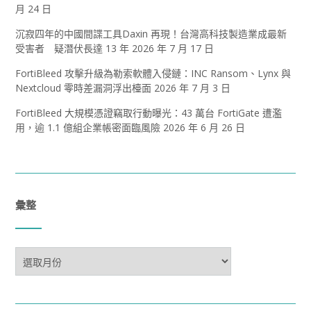
月 24 日
沉寂四年的中國間諜工具Daxin 再現！台灣高科技製造業成最新
受害者 疑潛伏長達 13 年
2026 年 7 月 17 日
FortiBleed 攻擊升級為勒索軟體入侵鏈：INC Ransom、Lynx 與
Nextcloud 零時差漏洞浮出檯面
2026 年 7 月 3 日
FortiBleed 大規模憑證竊取行動曝光：43 萬台 FortiGate 遭濫
用，逾 1.1 億組企業帳密面臨風險
2026 年 6 月 26 日
彙整
彙
整