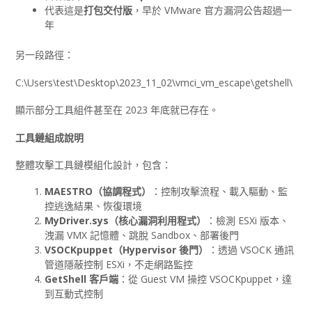
代表這是
打包交付版
，早於 VMware 官方漏洞公告超過一
年
另一段路徑：
C:\Users\test\Desktop\2023_11_02\vmci_vm_escape\getshell\
顯示部分工具組件甚至在 2023 年底就已存在。
工具鏈組成說明
整體攻擊工具鏈模組化設計，包含：
MAESTRO
（協調程式）
：控制攻擊流程、載入驅動、監
控逃逸結果、恢復環境
MyDriver.sys
（核心漏洞利用程式）
：檢測 ESXi 版本、
洩漏 VMX 記憶體、跳脫 Sandbox、部署後門
VSOCKpuppet
（Hypervisor
後門）
：透過 VSOCK 通訊
管道隱蔽控制 ESXi，不走網路監控
GetShell
客戶端
：從 Guest VM 操控 VSOCKpuppet，達
到互動式控制