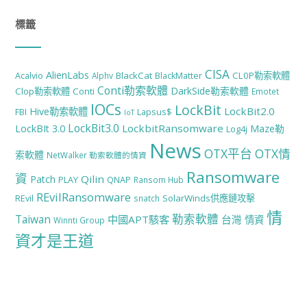
標籤
CISA
AlienLabs
BlackCat
CL0P勒索軟體
Acalvio
Alphv
BlackMatter
Conti勒索軟體
DarkSide勒索軟體
Clop勒索軟體
Conti
Emotet
IOCs
LockBit
LockBit2.0
Hive勒索軟體
FBI
Lapsus$
IoT
LockBit3.0
LockbitRansomware
LockBIt 3.0
Maze勒
Log4j
News
OTX平台
OTX情
索軟體
NetWalker 勒索軟體的情資
Ransomware
資
Qilin
Patch
PLAY
QNAP
Ransom Hub
REvilRansomware
SolarWinds供應鏈攻擊
REvil
snatch
情
勒索軟體
Taiwan
中國APT駭客
台灣
情資
Winnti Group
資才是王道