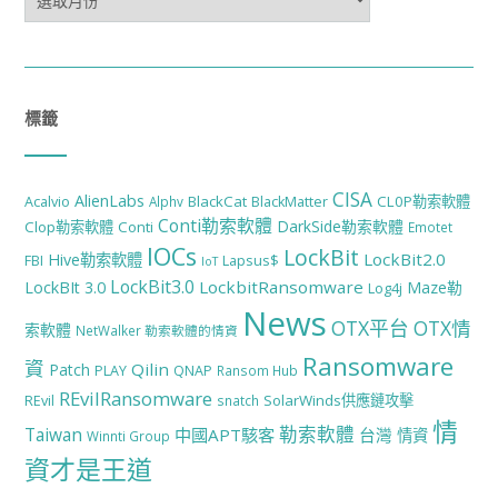
整
標籤
CISA
AlienLabs
BlackCat
CL0P勒索軟體
Acalvio
Alphv
BlackMatter
Conti勒索軟體
DarkSide勒索軟體
Clop勒索軟體
Conti
Emotet
IOCs
LockBit
LockBit2.0
Hive勒索軟體
FBI
Lapsus$
IoT
LockBit3.0
LockbitRansomware
LockBIt 3.0
Maze勒
Log4j
News
OTX平台
OTX情
索軟體
NetWalker 勒索軟體的情資
Ransomware
資
Qilin
Patch
PLAY
QNAP
Ransom Hub
REvilRansomware
SolarWinds供應鏈攻擊
REvil
snatch
情
勒索軟體
Taiwan
中國APT駭客
台灣
情資
Winnti Group
資才是王道