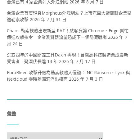
台灣已有 4 家企業列入外洩網站
2026 年 8 月 7 日
台灣企業首度現身Morpheus外洩網站？上市汽車大廠關聯企業疑
遭勒索攻擊
2026 年 7 月 31 日
Chaos 勒索軟體出現新型 RAT！駭客竟讓 Chrome、Edge 幫忙
傳送攻擊指令 企業瀏覽器流量恐成下一個隱藏戰場
2026 年 7
月 24 日
沉寂四年的中國間諜工具Daxin 再現！台灣高科技製造業成最新
受害者 疑潛伏長達 13 年
2026 年 7 月 17 日
FortiBleed 攻擊升級為勒索軟體入侵鏈：INC Ransom、Lynx 與
Nextcloud 零時差漏洞浮出檯面
2026 年 7 月 3 日
彙整
彙